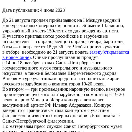
Дата публикации:
4 июля 2023
До 21 августа продлен приём заявок на I Международный
конкурс молодых оперных исполнителей имени Шаляпина,
учреждённый в честь 150-летия со дня рождения артиста.
К участию приглашаются российские и зарубежные
исполнители — сопрано, меццо-сопрано, тенора, баритоны,
басы — в возрасте от 18 до 36 лет. Чтобы принять участие
в отборе, необходимо до 21 августа подать
заявку
(открывается
в новом окне)
. Очные прослушивания пройдут
с 14 по 18 октября в залах Санкт-Петербургского
государственного музея театрального и музыкального
искусства, а также в Белом зале Шереметевского дворца.
В первом туре участникам предстоит исполнить две арии
русского и зарубежного композиторов 19-20 веков.
Во втором — три произведения: народную песню, камерное
произведение русского или зарубежного композитора 19-20
веков и арию Моцарта. Жюри конкурса возглавит
заслуженный артист РФ Ильдар Абдразаков. Конкурс
завершится грандиозным гала-концертом с участием
финалистов и известных оперных певцов в Большом зале
Санкт-Петербургской филармонии.
По материалам пресс-службы Санкт-Петербургского музея
театрального и музыкального искусства