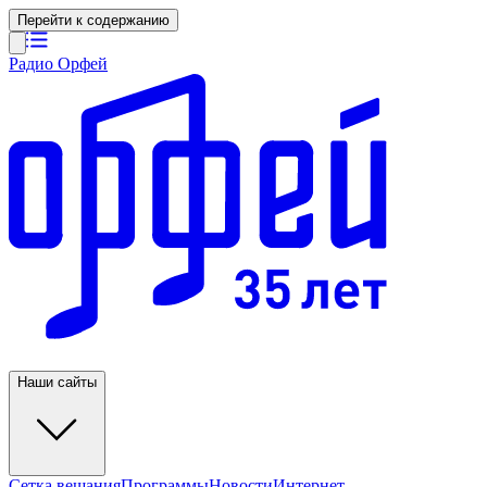
Перейти к содержанию
Радио Орфей
Наши сайты
Сетка вещания
Программы
Новости
Интернет-