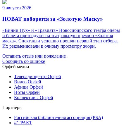
9 августа 2026
НОВАТ поборется за «Золотую Маску»
«Винни Пух» и «Травиата» Новосибирского театра оперы
и балета претендуют на театральную премию «Золотая
маска». Спектакли успешно прошли первый этап отбора.
Их рекомендовали к очному просмотру жюри.
Оставить отзыв или пожелание
Сообщить об ошибке
Орфей медиа
Телерадиоцентр Орфей
Видео Орфей
Афиша Орфей
Ноты Орфей
Коллективы Орфей
Партнеры
Российская библиотечная ассоциация (РБА)
///ТРАКТ