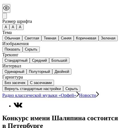
Размер шрифта
А
A
A
Тема
Обычная
Светлая
Темная
Синяя
Коричневая
Зеленая
Изображения
Показать
Скрыть
Трекинг
Стандартный
Средний
Большой
Интервал
Одинарный
Полуторный
Двойной
Гарнитура
Без засечек
С засечками
Вернуть стандартные настройки
Скрыть
Радио классической музыки «Орфей»
Новости
Конкурс имени Шаляпина состоится
в Петербурге