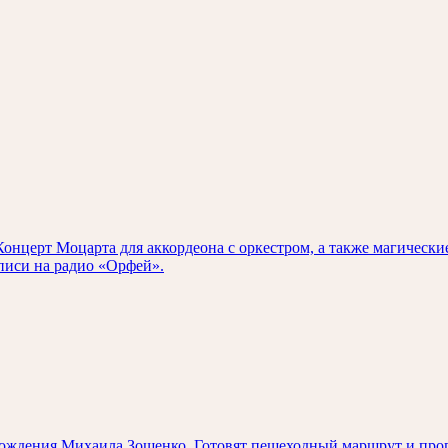
онцерт Моцарта для аккордеона с оркестром, а также магически
писи на радио «Орфей».
рождения Михаила Зощенко. Готовят пешеходный маршрут и прог