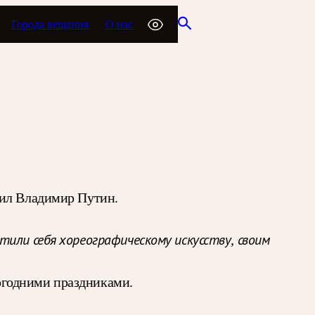
Города вещания
О нас
вил Владимир Путин.
тили себя хореографическому искусству, своим
вогодними праздниками.