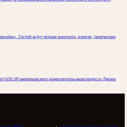
олёва». Гостей ждут четыре концерта, пленэр, творческие
gan²/ASLSP американского композитора-авангардиста Джона
циация (РБА)
Оставить отзыв или пожелание