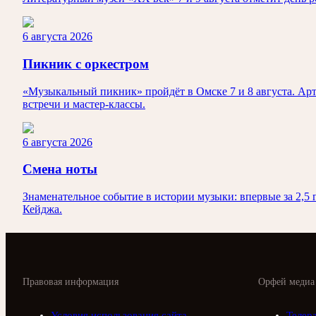
6 августа 2026
Пикник с оркестром
«Музыкальный пикник» пройдёт в Омске 7 и 8 августа. Арт
встречи и мастер-классы.
6 августа 2026
Смена ноты
Знаменательное событие в истории музыки: впервые за 2,5
Кейджа.
Правовая информация
Орфей медиа
Условия использования сайта
Телер