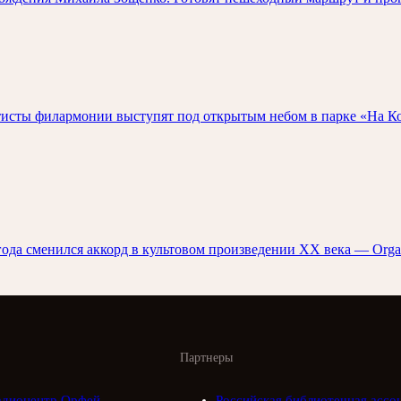
исты филармонии выступят под открытым небом в парке «На Кор
 года сменился аккорд в культовом произведении XX века — Or
Партнеры
адиоцентр Орфей
Российская библиотечная ассо