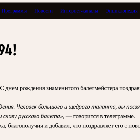
Программы
Новости
Интернет-каналы
Энциклопедия
94!
. С днем рождения знаменитого балетмейстера поздра
ения. Человек большого и щедрого таланта, вы посвя
 славу русского балета»,
— говорится в телеграмме.
ха, благополучия и добавил, что поздравляет его с но