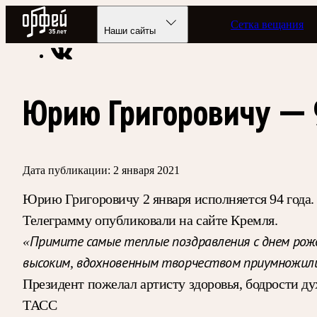
Радио Орфей
Сетка вещания
Радио классической музыки «Орфей»
Новости
Наши сайты
Юрию Григоровичу — 
Дата публикации:
2 января 2021
Юрию Григоровичу 2 января исполняется 94 года
Телеграмму опубликовали на сайте Кремля.
«Примите самые теплые поздравления с днем рожд
высоким, вдохновенным творчеством приумножили
Президент пожелал артисту здоровья, бодрости ду
ТАСС