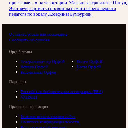
приглашает…» на территории Абхазии завершился в Пицунд
Этот вечер артистка посвятила памяти своего первого
педагога по вокалу Жозефины Бумбуриди.
Оставить отзыв или пожелание
Сообщить об ошибке
Орфей медиа
Телерадиоцентр Орфей
Видео Орфей
Афиша Орфей
Ноты Орфей
Коллективы Орфей
Партнеры
Российская библиотечная ассоциация (РБА)
///ТРАКТ
Правовая информация
Условия использования сайта
Политика конфиденциальности
Контактная информация