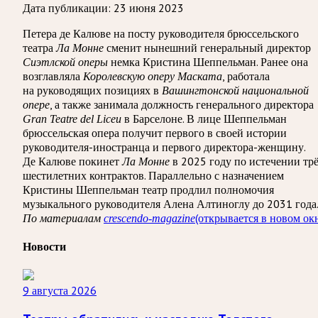
Дата публикации:
23 июня 2023
Петера де Калюве на посту руководителя брюссельского
театра
сменит нынешний генеральный директор
Ла Монне
немка Кристина Шеппельман. Ранее она
Сиэтлской оперы
возглавляла
, работала
Королевскую оперу Маската
на руководящих позициях в
Вашингтонской национальной
, а также занимала должность генерального директора
опере
в Барселоне. В лице Шеппельман
Gran Teatre del Liceu
брюссельская опера получит первого в своей истории
руководителя-иностранца и первого директора-женщину.
Де Калюве покинет
в 2025 году по истечении тр
Ла Монне
шестилетних контрактов. Параллельно с назначением
Кристины Шеппельман театр продлил полномочия
музыкального руководителя Алена Алтиноглу до 2031 года
(открывается в новом ок
По материалам
crescendo-magazine
Новости
9 августа 2026