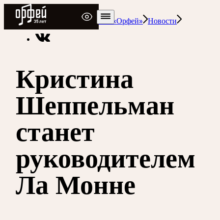
Радио Орфей
Радио классической музыки «Орфей»
Новости
Кристина
Шеппельман
станет
руководителем
Ла Монне