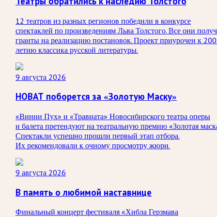
Театры обратились к наследию Толстого
12 театров из разных регионов победили в конкурсе
спектаклей по произведениям Льва Толстого. Все они получ
гранты на реализацию постановок. Проект приурочен к 200
летию классика русской литературы.
9 августа 2026
НОВАТ поборется за «Золотую Маску»
«Винни Пух» и «Травиата» Новосибирского театра оперы
и балета претендуют на театральную премию «Золотая маск
Спектакли успешно прошли первый этап отбора.
Их рекомендовали к очному просмотру жюри.
9 августа 2026
В память о любимой наставнице
Финальный концерт фестиваля «Хибла Герзмава