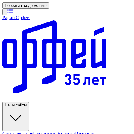
Перейти к содержанию
Радио Орфей
Наши сайты
Сетка вещания
Программы
Новости
Интернет-