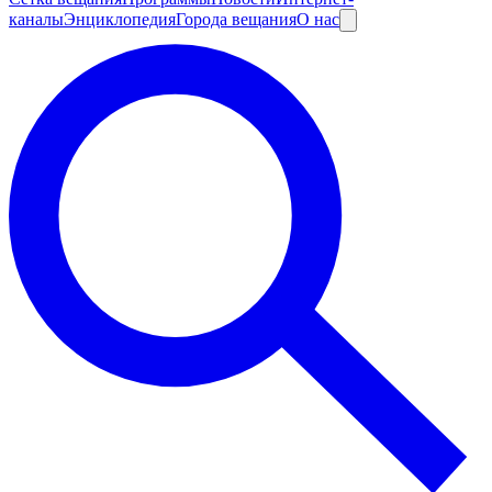
каналы
Энциклопедия
Города вещания
О нас