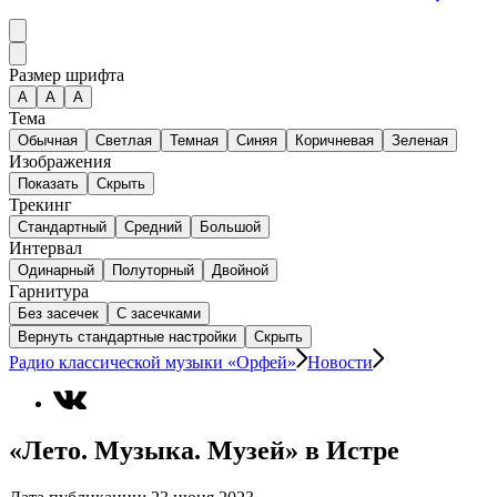
Размер шрифта
А
A
A
Тема
Обычная
Светлая
Темная
Синяя
Коричневая
Зеленая
Изображения
Показать
Скрыть
Трекинг
Стандартный
Средний
Большой
Интервал
Одинарный
Полуторный
Двойной
Гарнитура
Без засечек
С засечками
Вернуть стандартные настройки
Скрыть
Радио классической музыки «Орфей»
Новости
«Лето. Музыка. Музей» в Истре