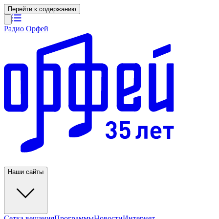
Перейти к содержанию
Радио Орфей
Наши сайты
Сетка вещания
Программы
Новости
Интернет-