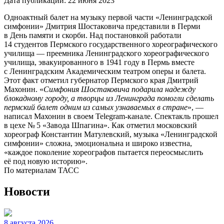
Дата публикации:
22 июня 2023
Одноактный балет на музыку первой части «Ленинградской
симфонии» Дмитрия Шостаковича представили в Перми
в День памяти и скорби. Над постановкой работали
14 студентов Пермского государственного хореографического
училища — преемника Ленинградского хореографического
училища, эвакуированного в 1941 году в Пермь вместе
с Ленинградским Академическим театром оперы и балета.
Этот факт отметил губернатор Пермского края Дмитрий
Махонин. «
Симфония Шостаковича подарила надежду
блокадному городу, а творцы из Ленинграда помогли сделать
пермский балет одним из самых узнаваемых в стране
», —
написал Махонин в своем Telegram-канале. Спектакль прошел
в цехе № 5 «Завода Шпагина». Как отметил московский
хореограф Константин Матулевский, музыка «Ленинградской
симфонии» сложна, эмоциональна и широко известна,
«каждое поколение хореографов пытается переосмыслить
её под новую историю».
По материалам ТАСС
Новости
8 августа 2026