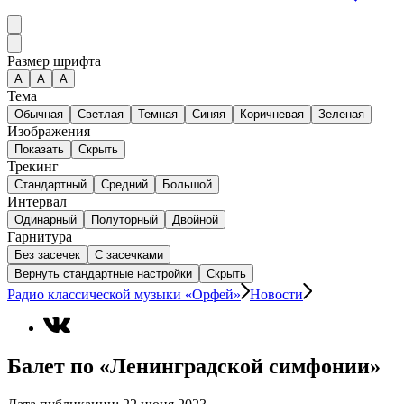
Размер шрифта
А
A
A
Тема
Обычная
Светлая
Темная
Синяя
Коричневая
Зеленая
Изображения
Показать
Скрыть
Трекинг
Стандартный
Средний
Большой
Интервал
Одинарный
Полуторный
Двойной
Гарнитура
Без засечек
С засечками
Вернуть стандартные настройки
Скрыть
Радио классической музыки «Орфей»
Новости
Балет по «Ленинградской симфонии»