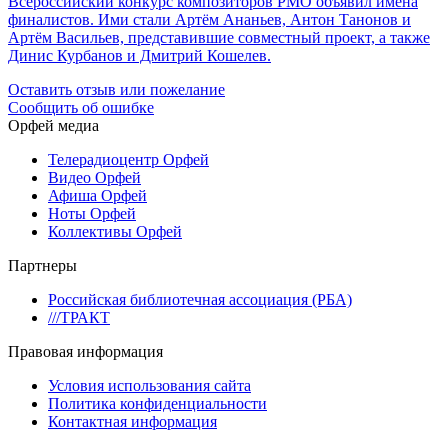
Всероссийский конкурс композиторов РМО объявил имена
финалистов. Ими стали Артём Ананьев, Антон Танонов и
Артём Васильев, представившие совместный проект, а также
Динис Курбанов и Дмитрий Кошелев.
Оставить отзыв или пожелание
Сообщить об ошибке
Орфей медиа
Телерадиоцентр Орфей
Видео Орфей
Афиша Орфей
Ноты Орфей
Коллективы Орфей
Партнеры
Российская библиотечная ассоциация (РБА)
///ТРАКТ
Правовая информация
Условия использования сайта
Политика конфиденциальности
Контактная информация