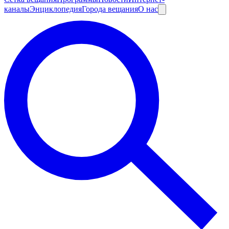
каналы
Энциклопедия
Города вещания
О нас