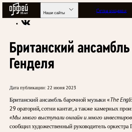
Радио Орфей
Сетка вещания
Радио классической музыки «Орфей»
Новости
Наши сайты
Британский ансамбль
Генделя
Дата публикации:
22 июня 2023
Британский ансамбль барочной музыки «
The Engli
29 ораторий, сотни кантат, а также камерных прои
«Мы много выступали онлайн и много инвестирова
сообщил художественный руководитель оркестра 