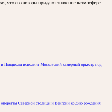
ывая, что его авторы придают значение «атмосфере
ьди и Пьяццолы исполнит Московский камерный оркестр под
зд оперетты Северной столицы и Венгрии ко дню рождения