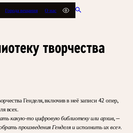
Города вещания
О нас
иотеку творчества
рчества Генделя, включив в неё записи 42 опер,
ля всех.
здать какую-то цифровую библиотеку или архив
, —
собрать
произведения Генделя и исполнить их все».