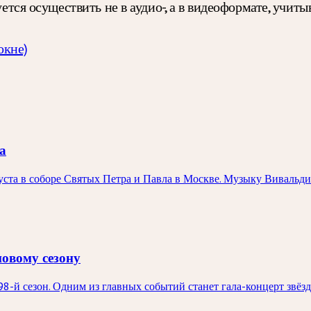
уется осуществить не в аудио-, а в видеоформате, учит
окне)
а
вгуста в соборе Святых Петра и Павла в Москве. Музыку Вивал
новому сезону
98-й сезон. Одним из главных событий станет гала-концерт звё