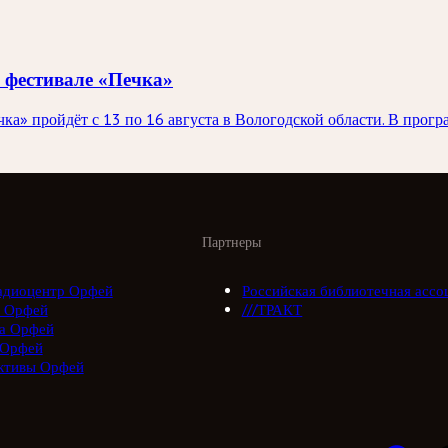
 фестивале «Печка»
а» пройдёт с 13 по 16 августа в Вологодской области. В прог
Партнеры
адиоцентр Орфей
Российская библиотечная ассо
 Орфей
///ТРАКТ
а Орфей
 Орфей
ктивы Орфей