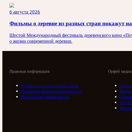
6 августа 2026
Фильмы о деревне из разных стран покажут на
Шестой Международный фестиваль деревенского кино «Печк
о жизни современной деревни.
Правовая информация
Орфей медиа
Условия использования сайта
Телер
Политика конфиденциальности
Видео
Контактная информация
Афиш
Ноты
Колле