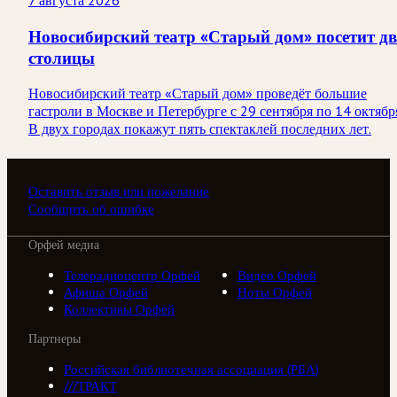
7 августа 2026
Новосибирский театр «Старый дом» посетит дв
столицы
Новосибирский театр «Старый дом» проведёт большие
гастроли в Москве и Петербурге с 29 сентября по 14 октябр
В двух городах покажут пять спектаклей последних лет.
Оставить отзыв или пожелание
Сообщить об ошибке
Орфей медиа
Телерадиоцентр Орфей
Видео Орфей
Афиша Орфей
Ноты Орфей
Коллективы Орфей
Партнеры
Российская библиотечная ассоциация (РБА)
///ТРАКТ