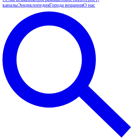
каналы
Энциклопедия
Города вещания
О нас