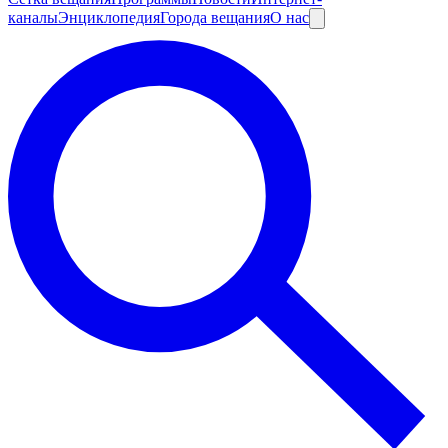
каналы
Энциклопедия
Города вещания
О нас