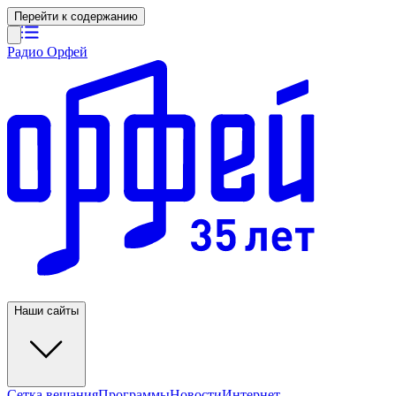
Перейти к содержанию
Радио Орфей
Наши сайты
Сетка вещания
Программы
Новости
Интернет-