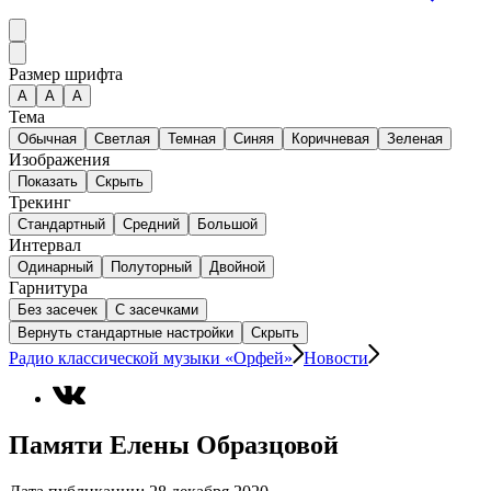
Размер шрифта
А
A
A
Тема
Обычная
Светлая
Темная
Синяя
Коричневая
Зеленая
Изображения
Показать
Скрыть
Трекинг
Стандартный
Средний
Большой
Интервал
Одинарный
Полуторный
Двойной
Гарнитура
Без засечек
С засечками
Вернуть стандартные настройки
Скрыть
Радио классической музыки «Орфей»
Новости
Памяти Елены Образцовой