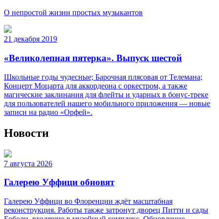
О непростой жизни простых музыкантов
21 декабря 2019
«Великолепная пятерка». Выпуск шестой
Школьные годы чудесные; Барочная плясовая от Телемана;
Концерт Моцарта для аккордеона с оркестром, а также
магические заклинания для флейты и ударных в бонус-треке
для пользователей нашего мобильного приложения — новые
записи на радио «Орфей».
Новости
7 августа 2026
Галерею Уффици обновят
Галерею Уффици во Флоренции ждёт масштабная
реконструкция. Работы также затронут дворец Питти и сады
Боболи, входящие в музейный комплекс. Обновление