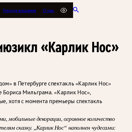
Города вещания
О нас
 мюзикл «Карлик Нос»
дом» в Петербурге спектакль «Карлик Нос»
 Бориса Мильграма. «Карлик Нос»,
ые, хотя с момента премьеры спектакль
ами, мобильные декорации, огромное количество
телям сказку.
„
Карлик Нос“ наполнен чудесами: