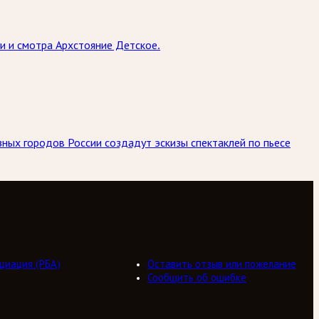
 и смотра Архстояние Детское.
ных городов России создадут эскизы спектаклей по пьесе
циация (РБА)
Оставить отзыв или пожелание
Сообщить об ошибке