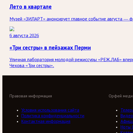
Лето в квартале
Музей «ЗИЛАРТ» анонсирует главное событие августа — ф
6 августа 2026
«Три сестры» в пейзажах Перми
Уличная лаборатория молодой режиссуры «РЕЖ.ЛАБ» впервы
Чехова «Три сестры».
Правовая информация
Орфей меди
Условия использования сайта
Телер
Политика конфиденциальности
Видео
Контактная информация
Афиш
Ноты 
Колле