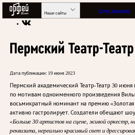
Радио Орфей
Сетка вещания
Радио классической музыки «Орфей»
Новости
Наши сайты
Пермский Театр-Театр
Дата публикации:
19 июня 2023
Пермский академический Театр-Театр 30 июня 
по мотивам одноименного произведения Вильг
восьмикратный номинант на премию «Золотая м
активно гастролирует. Создатели обещают шоу
«Больше 30 артистов на сцене, живой оркестр, не
реквизита, нереально красивый свет и дрессирова