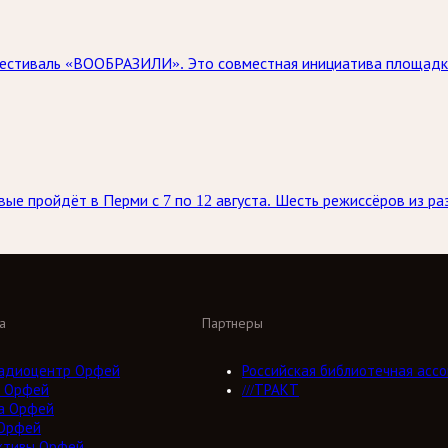
естиваль «ВООБРАЗИЛИ». Это совместная инициатива площадки
е пройдёт в Перми с 7 по 12 августа. Шесть режиссёров из раз
а
Партнеры
адиоцентр Орфей
Российская библиотечная ассо
 Орфей
///ТРАКТ
а Орфей
Орфей
ктивы Орфей