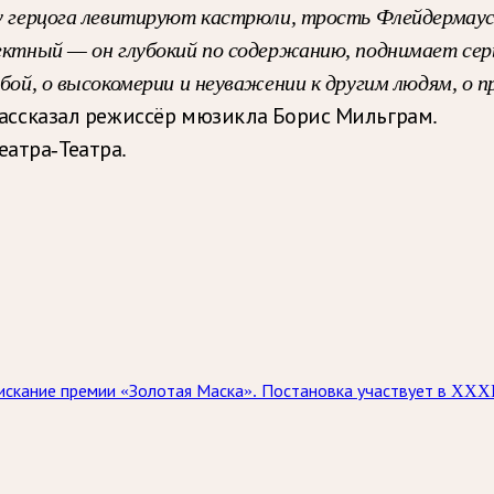
 у герцога левитируют кастрюли, трость Флейдермаус
ффектный — он глубокий по содержанию, поднимает се
дьбой, о высокомерии и неуважении к другим людям, о
рассказал режиссёр мюзикла Борис Мильграм.
еатра-Театра.
скание премии «Золотая Маска». Постановка участвует в XXXI