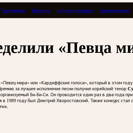
Программы
Новости
Интернет-каналы
Энциклопедия
еделили «Певца м
«Певец мира» или «Кардиффские голоса», который в этом году
Премию за лучшее исполнение песни получил корейский тенор
Су
организуемый Би-Би-Си. Он проводится один раз в два года п
 в 1989 году был Дмитрий Хворостовский. Также конкурс стал
гих.