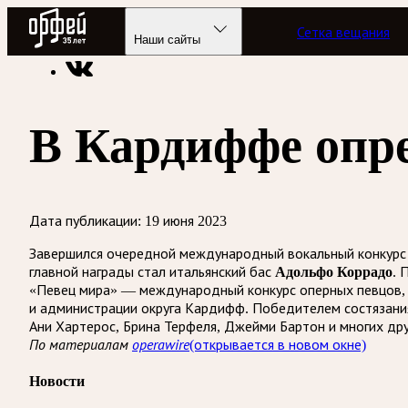
Радио Орфей
Сетка вещания
Радио классической музыки «Орфей»
Новости
Наши сайты
В Кардиффе опр
Дата публикации:
19 июня 2023
Завершился очередной международный вокальный конкурс 
главной награды стал итальянский бас
Адольфо Коррадо
. 
«Певец мира» — международный конкурс оперных певцов, 
и администрации округа Кардифф. Победителем состязания
Ани Хартерос, Брина Терфеля, Джейми Бартон и многих дру
По материалам
operawire
(открывается в новом окне)
Новости