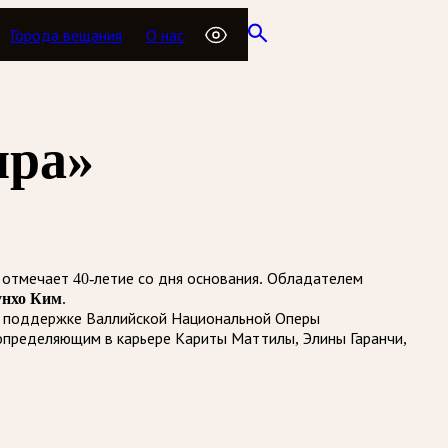
Города вещания
О нас
ира»
 отмечает 40-летие со дня основания. Обладателем
нхо Ким
.
ри поддержке Валлийской Национальной Оперы
 определяющим в карьере Кариты Маттилы, Элины Гаранчи,