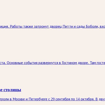
кция. Работы также затронут дворец Питти и сады Боболи, вх
ста. Основные события развернутся в Гостином дворе. Там госте
ве столицы
оли в Москве и Петербурге с 29 сентября по 14 октября. В дву