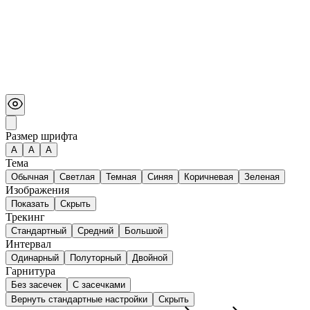
Размер шрифта
А
A
A
Тема
Обычная
Светлая
Темная
Синяя
Коричневая
Зеленая
Изображения
Показать
Скрыть
Трекинг
Стандартный
Средний
Большой
Интервал
Одинарный
Полуторный
Двойной
Гарнитура
Без засечек
С засечками
Вернуть стандартные настройки
Скрыть