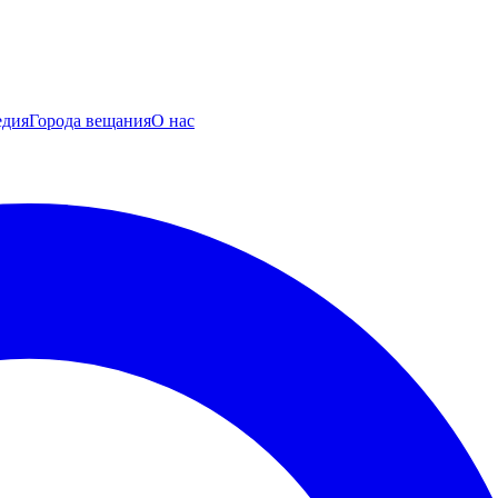
едия
Города вещания
О нас