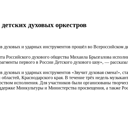
 детских духовых оркестров
в духовых и ударных инструментов прошёл во Всероссийском де
нта Российского духового общества Михаила Брызгалова исполн
рагменты первого в России Детского духового шоу», — рассказ
 духовых и ударных инструментов «Звучит духовая смена!», ст
 областей, Краснодарского края. В течение трёх недель музыка
рством исполнения. Для участников были организованы творческ
оддержке Минкультуры и Министерства просвещения, а также Ро