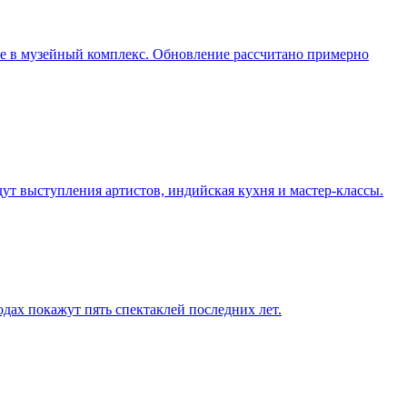
ие в музейный комплекс. Обновление рассчитано примерно
дут выступления артистов, индийская кухня и мастер-классы.
одах покажут пять спектаклей последних лет.