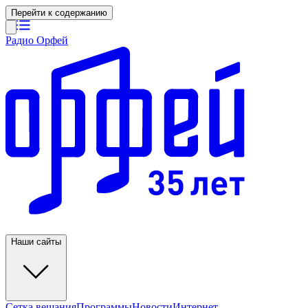
Перейти к содержанию
Радио Орфей
Наши сайты
Сетка вещания
Программы
Новости
Интернет-