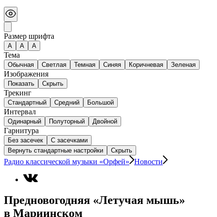
Размер шрифта
А
A
A
Тема
Обычная
Светлая
Темная
Синяя
Коричневая
Зеленая
Изображения
Показать
Скрыть
Трекинг
Стандартный
Средний
Большой
Интервал
Одинарный
Полуторный
Двойной
Гарнитура
Без засечек
С засечками
Вернуть стандартные настройки
Скрыть
Радио классической музыки «Орфей»
Новости
Предновогодняя «Летучая мышь»
в Мариинском