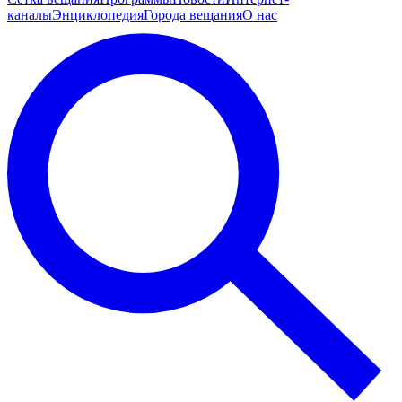
каналы
Энциклопедия
Города вещания
О нас