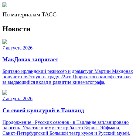
По материалам ТАСС
Новости
7 августа 2026
МакДонах запрягает
Британо-ирландский режиссёр и драматург Мартин Макдонах
получит почётную награду 22-го Цюрихского кинофестиваля
за выдающийся вклад в развитие кинематографа.
7 августа 2026
Со своей культурой в Таиланд
Продолжение «Русских сезонов» в Таиланде запланировано
на осень. Участие примут театр балета Бориса Эйфмана,
Санкт-Петербургский Большой театр кукол и Русский музей.