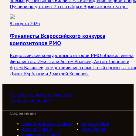
премьеру спектакля «Виллисы». Своё видение первой опер
Пуччини представят 25 сентября в Эрмитажном театре.
8 августа 2026
Финалисты Всероссийского конкурса
композиторов РМО
Всероссийский конкурс композиторов РМО объявил имена
финалистов. Ими стали Артём Ананьев, Антон Танонов и
Артём Васильев, представившие совместный проект, а так
Динис Курбанов и Дмитрий Кошелев.
Оставить отзыв или пожелание
Сообщить об ошибке
Орфей медиа
Телерадиоцентр Орфей
Видео Орфей
Афиша Орфей
Ноты Орфей
Коллективы Орфей