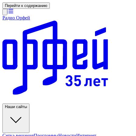
Перейти к содержанию
Радио Орфей
Наши сайты
Сетка вещания
Программы
Новости
Интернет-