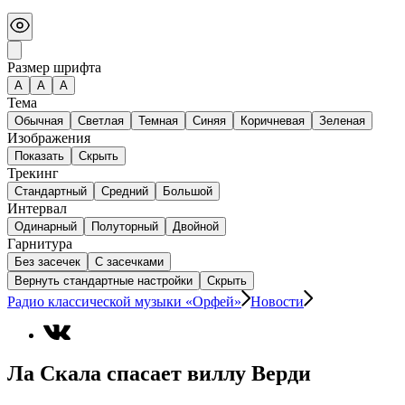
Размер шрифта
А
A
A
Тема
Обычная
Светлая
Темная
Синяя
Коричневая
Зеленая
Изображения
Показать
Скрыть
Трекинг
Стандартный
Средний
Большой
Интервал
Одинарный
Полуторный
Двойной
Гарнитура
Без засечек
С засечками
Вернуть стандартные настройки
Скрыть
Радио классической музыки «Орфей»
Новости
Ла Скала спасает виллу Верди