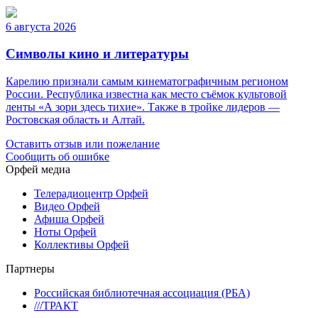
6 августа 2026
Символы кино и литературы
Карелию признали самым кинематографичным регионом
России. Республика известна как место съёмок культовой
ленты «А зори здесь тихие». Также в тройке лидеров —
Ростовская область и Алтай.
Оставить отзыв или пожелание
Сообщить об ошибке
Орфей медиа
Телерадиоцентр Орфей
Видео Орфей
Афиша Орфей
Ноты Орфей
Коллективы Орфей
Партнеры
Российская библиотечная ассоциация (РБА)
///ТРАКТ