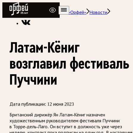
Радио Орфей
Радио классической музыки «Орфей»
Новости
Латам-Кёниг
возглавил фестиваль
Пуччини
Дата публикации:
12 июня 2023
Британский дирижёр Ян Латам-Кёниг назначен
художественным руководителем фестиваля Пуччини
в Торре-дель-Лаго. Он вступит в должность уже через
неделю, контракт пока подписан на один год. В настоящее