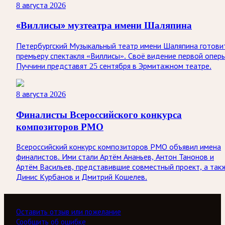
8 августа 2026
«Виллисы» музтеатра имени Шаляпина
Петербургский Музыкальный театр имени Шаляпина готови
премьеру спектакля «Виллисы». Своё видение первой опер
Пуччини представят 25 сентября в Эрмитажном театре.
8 августа 2026
Финалисты Всероссийского конкурса
композиторов РМО
Всероссийский конкурс композиторов РМО объявил имена
финалистов. Ими стали Артём Ананьев, Антон Танонов и
Артём Васильев, представившие совместный проект, а так
Динис Курбанов и Дмитрий Кошелев.
Оставить отзыв или пожелание
Сообщить об ошибке