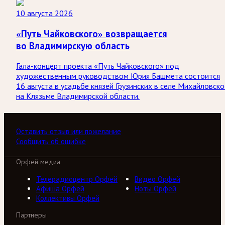
10 августа 2026
«Путь Чайковского» возвращается
во Владимирскую область
Гала-концерт проекта «Путь Чайковского» под
художественным руководством Юрия Башмета состоится
16 августа в усадьбе князей Грузинских в селе Михайловско
на Клязьме Владимирской области.
Оставить отзыв или пожелание
Сообщить об ошибке
Орфей медиа
Телерадиоцентр Орфей
Видео Орфей
Афиша Орфей
Ноты Орфей
Коллективы Орфей
Партнеры