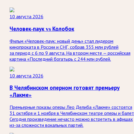
10 августа 2026
Человек-паук vs Колобок
Фильм «Человек-паук: новый день» стал лидером
кинопроката в России и СНГ, собрав 355 млн рублей
за период с 6 по 9 августа. На втором месте — российская
картина «Последний богатырь с 244 млн рублей.
10 августа 2026
В Челябинском оперном готовят премьеру
«Лакме»
Премьерные показы оперы Лео Делиба «Лакме» состоятся
31 октября и 1 ноября в Челябинском театре оперы и балет
Сегодня произведение нечасто можно встретить в афишах
из-за сложности вокальных партий.