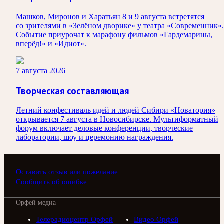
Машков, Миронов и Харатьян 8 и 9 августа встретятся
со зрителями в «Зелёном дворике» у театра «Современник».
Событие приурочат к марафону фильмов «Гардемарины,
вперёд!» и «Идиот».
7 августа 2026
Творческая составляющая
Летний конфестиваль идей и людей Сибири «Новатория»
открывается 7 августа в Новосибирске. Мультиформатный
форум включает деловые конференции, творческие
лаборатории, шоу и церемонию награждения.
Оставить отзыв или пожелание
Сообщить об ошибке
Орфей медиа
Телерадиоцентр Орфей
Видео Орфей