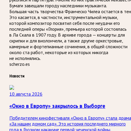
Бумаги завещали городу наследники музыканта.
Большая часть творчества Франческо Чилеа остается в тен
Это касается, в частности, инструментальной музыки,
которой композитор посвятил себя после неудачи его
последней оперы «Глория», премьера которой состоялась
в Ла Скала в 1907 году. В архиве города — концерты для
скрипки и для виолончели, а также другие оркестровые,
камерные и фортепианные сочинения, в общей сложности
около ста работ, некоторые из которых никогда
не исполнялись.
scherzo.es
Новости
10 августа 2026
«Окно в Европу» закрылось в Выборге
Победителем кинофестиваля «Окно в Европу» стала драм
«За нашим домом сад». Это история последнего мирного
года в Грозном накануне первой чеченской войны.