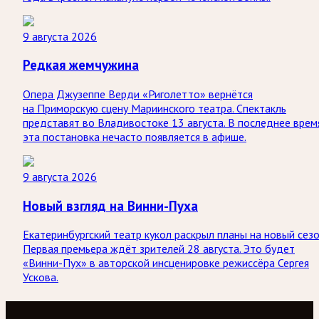
9 августа 2026
Редкая жемчужина
Опера Джузеппе Верди «Риголетто» вернётся
на Приморскую сцену Мариинского театра. Спектакль
представят во Владивостоке 13 августа. В последнее врем
эта постановка нечасто появляется в афише.
9 августа 2026
Новый взгляд на Винни-Пуха
Екатеринбургский театр кукол раскрыл планы на новый сезо
Первая премьера ждёт зрителей 28 августа. Это будет
«Винни-Пух» в авторской инсценировке режиссёра Сергея
Ускова.