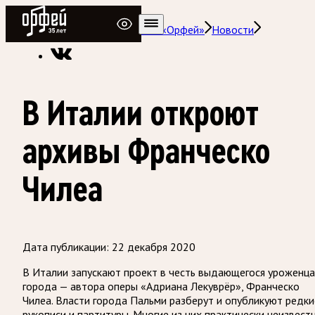
Радио Орфей
Радио классической музыки «Орфей»
Новости
В Италии откроют
архивы Франческо
Чилеа
Дата публикации:
22 декабря 2020
В Италии запускают проект в честь выдающегося уроженца
города — автора оперы «Адриана Лекуврёр», Франческо
Чилеа. Власти города Пальми разберут и опубликуют редки
рукописи и партитуры. Многие из них практически неизвестн