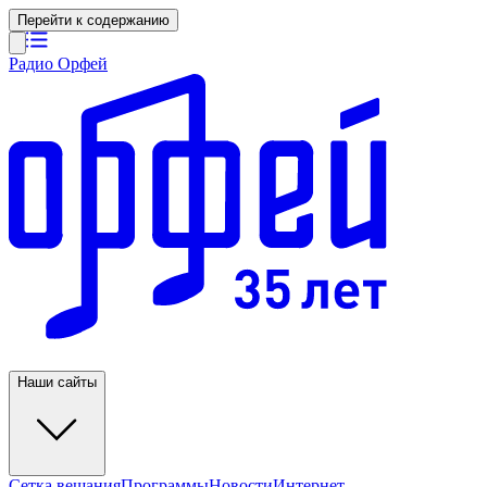
Перейти к содержанию
Радио Орфей
Наши сайты
Сетка вещания
Программы
Новости
Интернет-