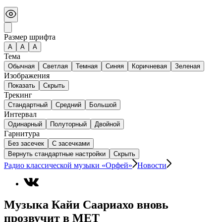
Размер шрифта
А
A
A
Тема
Обычная
Светлая
Темная
Синяя
Коричневая
Зеленая
Изображения
Показать
Скрыть
Трекинг
Стандартный
Средний
Большой
Интервал
Одинарный
Полуторный
Двойной
Гарнитура
Без засечек
С засечками
Вернуть стандартные настройки
Скрыть
Радио классической музыки «Орфей»
Новости
Музыка Кайи Саариахо вновь
прозвучит в МЕТ