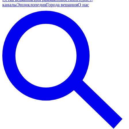
каналы
Энциклопедия
Города вещания
О нас