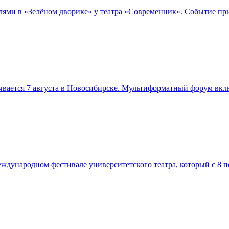
телями в «Зелёном дворике» у театра «Современник». Событие п
вается 7 августа в Новосибирске. Мультиформатный форум вклю
дународном фестивале университетского театра, который с 8 по