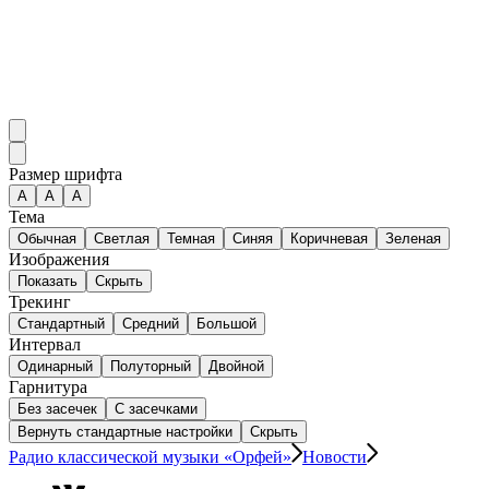
Размер шрифта
А
A
A
Тема
Обычная
Светлая
Темная
Синяя
Коричневая
Зеленая
Изображения
Показать
Скрыть
Трекинг
Стандартный
Средний
Большой
Интервал
Одинарный
Полуторный
Двойной
Гарнитура
Без засечек
С засечками
Вернуть стандартные настройки
Скрыть
Радио классической музыки «Орфей»
Новости