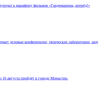
риурочат к марафону фильмов «Гардемарины, вперёд!»
чает деловые конференции, творческие лаборатории, шоу
 16 августа пройдёт в городе Монастир.