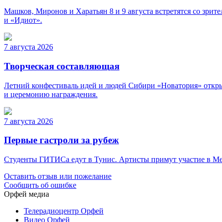
Машков, Миронов и Харатьян 8 и 9 августа встретятся со зри
и «Идиот».
7 августа 2026
Творческая составляющая
Летний конфестиваль идей и людей Сибири «Новатория» откры
и церемонию награждения.
7 августа 2026
Первые гастроли за рубеж
Студенты ГИТИСа едут в Тунис. Артисты примут участие в Меж
Оставить отзыв или пожелание
Сообщить об ошибке
Орфей медиа
Телерадиоцентр Орфей
Видео Орфей