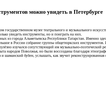
рументов можно увидеть в Петербурге
 государственном музее театрального и музыкального искусств
лько увидеть инструменты, но и поиграть на них.
ных из города Альметьевска Республики Татарстан. Именно зде
ьшое в России собрание группы общетюркских инструментов. Ис
упулёзно изучался сопутствующий им музыкально-поэтический реп
ыта народов Поволжья, но были воссозданы благодаря этнограф
з и шаманский бубен, услышать, как звучит реконструированная 