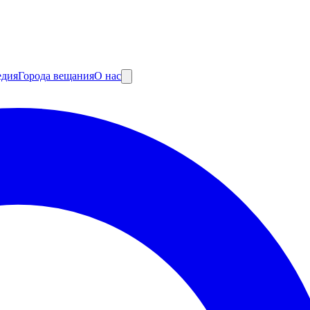
едия
Города вещания
О нас