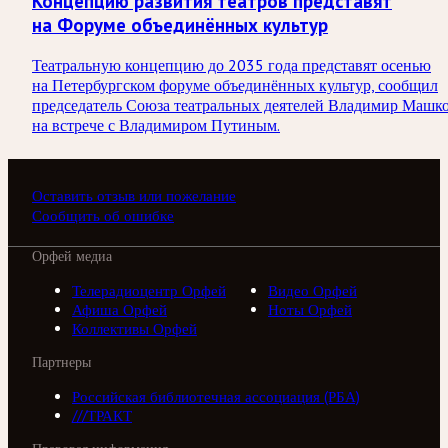
Концепцию развития театров представят
на Форуме объединённых культур
Театральную концепцию до 2035 года представят осенью
на Петербургском форуме объединённых культур, сообщил
председатель Союза театральных деятелей Владимир Машк
на встрече с Владимиром Путиным.
Оставить отзыв или пожелание
Сообщить об ошибке
Орфей медиа
Телерадиоцентр Орфей
Видео Орфей
Афиша Орфей
Ноты Орфей
Коллективы Орфей
Партнеры
Российская библиотечная ассоциация (РБА)
///ТРАКТ