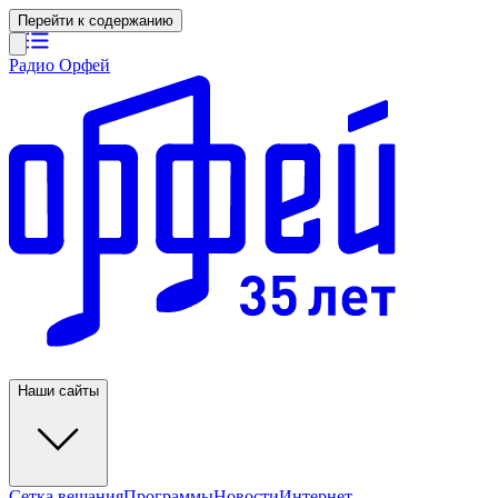
Перейти к содержанию
Радио Орфей
Наши сайты
Сетка вещания
Программы
Новости
Интернет-