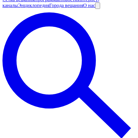
каналы
Энциклопедия
Города вещания
О нас