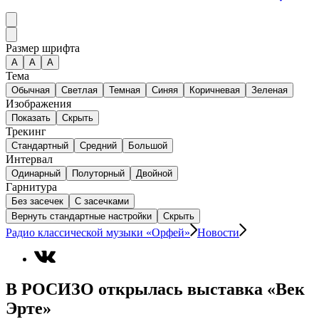
Размер шрифта
А
A
A
Тема
Обычная
Светлая
Темная
Синяя
Коричневая
Зеленая
Изображения
Показать
Скрыть
Трекинг
Стандартный
Средний
Большой
Интервал
Одинарный
Полуторный
Двойной
Гарнитура
Без засечек
С засечками
Вернуть стандартные настройки
Скрыть
Радио классической музыки «Орфей»
Новости
В РОСИЗО открылась выставка «Век
Эрте»