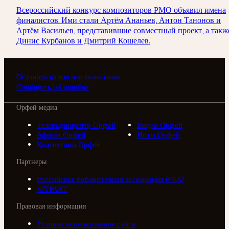
Всероссийский конкурс композиторов РМО объявил имена
финалистов. Ими стали Артём Ананьев, Антон Танонов и
Артём Васильев, представившие совместный проект, а такж
Динис Курбанов и Дмитрий Кошелев.
Оставить отзыв или пожелание
Сообщить об ошибке
Орфей медиа
Телерадиоцентр Орфей
Видео Орфей
Афиша Орфей
Ноты Орфей
Коллективы Орфей
Партнеры
Российская библиотечная ассоциация (РБА)
///ТРАКТ
Правовая информация
Условия использования сайта