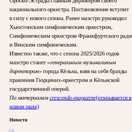
Ороско-Эстрады главным дирижёром своего
национального оркестра. Постановление вступит
в силу с нового сезона. Ранее маэстро руководил
Хьюстонским симфоническим оркестром,
Симфоническим оркестром Франкфуртского ради
и Венским симфоническим.
Известно также, что с сезона 2025/2026 годов
маэстро станет
«генеральным музыкальным
директором»
города Кёльна, взяв на себя бразды
правления Гюрцених-оркестром и Кёльнской
государственной оперой.
По материалам
crescendo-magazine
(открывается в
новом окне)
Новости