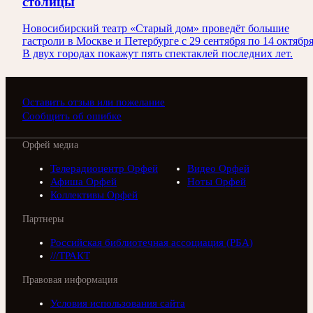
столицы
Новосибирский театр «Старый дом» проведёт большие
гастроли в Москве и Петербурге с 29 сентября по 14 октября
В двух городах покажут пять спектаклей последних лет.
Оставить отзыв или пожелание
Сообщить об ошибке
Орфей медиа
Телерадиоцентр Орфей
Видео Орфей
Афиша Орфей
Ноты Орфей
Коллективы Орфей
Партнеры
Российская библиотечная ассоциация (РБА)
///ТРАКТ
Правовая информация
Условия использования сайта