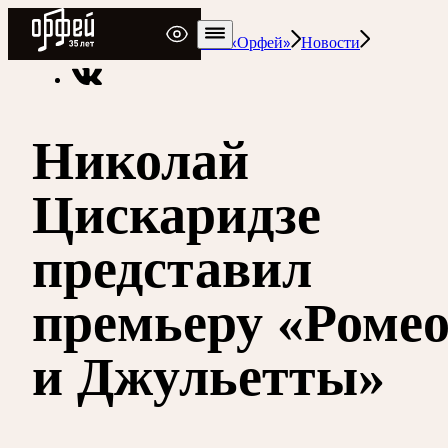
Радио Орфей
Радио классической музыки «Орфей»
Новости
Николай
Цискаридзе
представил
премьеру «Роме
и Джульетты»