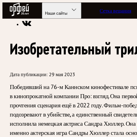
Радио Орфей
Сетка вещания
Радио классической музыки «Орфей»
Новости
Наши сайты
Изобретательный три
Дата публикации:
29 мая 2023
Победивший на 76-м Каннском кинофестивале пси
в кинопрокатной компании Про: взгляд. Она перв
прочтения сценария ещё в 2022 году. Фильм-побед
подозревают в убийстве, а единственный свидетель
исполнила немецкая актриса Сандра Хюллер. Она 
именно актерская игра Сандры Хюллер стала осн