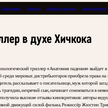
Программы
Новости
Интернет-каналы
Энциклопедия
ллер в духе Хичкока
хологический триллер «Анатомия падения» выйдет в 
ой среди мировых дистрибьюторов приобрела права на 
итель рассказывает о писательнице, муж которой зага
 трагедии, незрячий сын, начинает сомневаться в неви
получила высокие отзывы кинокритиков: авторы веду
овной движущей силой фильма. Режиссёр Жюстин Трие