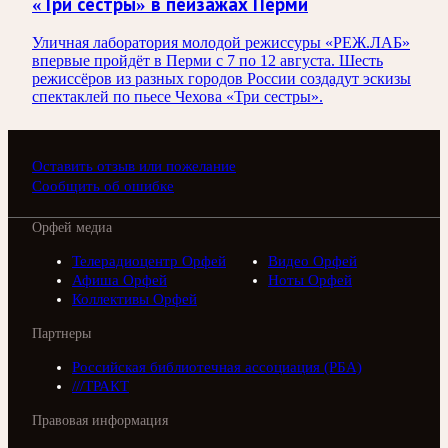
«Три сестры» в пейзажах Перми
Уличная лаборатория молодой режиссуры «РЕЖ.ЛАБ»
впервые пройдёт в Перми с 7 по 12 августа. Шесть
режиссёров из разных городов России создадут эскизы
спектаклей по пьесе Чехова «Три сестры».
Оставить отзыв или пожелание
Сообщить об ошибке
Орфей медиа
Телерадиоцентр Орфей
Видео Орфей
Афиша Орфей
Ноты Орфей
Коллективы Орфей
Партнеры
Российская библиотечная ассоциация (РБА)
///ТРАКТ
Правовая информация