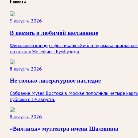
Новости
9 августа 2026
В память о любимой наставнице
Финальный концерт фестиваля «Хибла Герзмава приглашает…
по вокалу Жозефины Бумбуриди.
8 августа 2026
Не только литературное наследие
Собрание Музея Востока в Москве пополнили четыре карти
публики с 14 августа.
8 августа 2026
«Виллисы» музтеатра имени Шаляпина