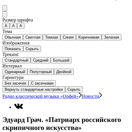
Размер шрифта
А
A
A
Тема
Обычная
Светлая
Темная
Синяя
Коричневая
Зеленая
Изображения
Показать
Скрыть
Трекинг
Стандартный
Средний
Большой
Интервал
Одинарный
Полуторный
Двойной
Гарнитура
Без засечек
С засечками
Вернуть стандартные настройки
Скрыть
Радио классической музыки «Орфей»
Новости
Эдуард Грач. «Патриарх российского
скрипичного искусства»