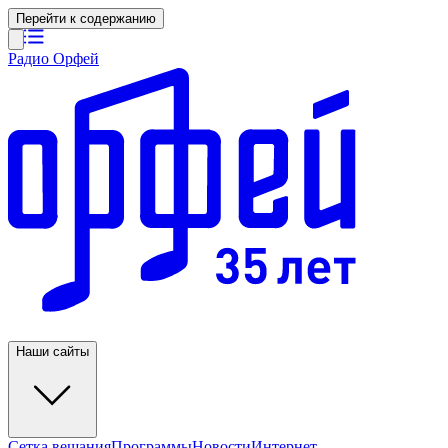
Перейти к содержанию
Радио Орфей
Наши сайты
Сетка вещания
Программы
Новости
Интернет-