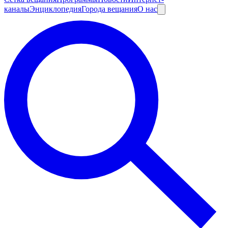
каналы
Энциклопедия
Города вещания
О нас