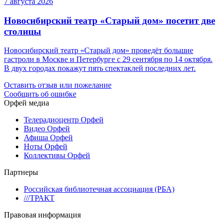
7 августа 2026
Новосибирский театр «Старый дом» посетит две
столицы
Новосибирский театр «Старый дом» проведёт большие
гастроли в Москве и Петербурге с 29 сентября по 14 октября.
В двух городах покажут пять спектаклей последних лет.
Оставить отзыв или пожелание
Сообщить об ошибке
Орфей медиа
Телерадиоцентр Орфей
Видео Орфей
Афиша Орфей
Ноты Орфей
Коллективы Орфей
Партнеры
Российская библиотечная ассоциация (РБА)
///ТРАКТ
Правовая информация