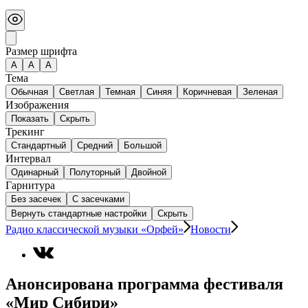
Размер шрифта
А
A
A
Тема
Обычная
Светлая
Темная
Синяя
Коричневая
Зеленая
Изображения
Показать
Скрыть
Трекинг
Стандартный
Средний
Большой
Интервал
Одинарный
Полуторный
Двойной
Гарнитура
Без засечек
С засечками
Вернуть стандартные настройки
Скрыть
Радио классической музыки «Орфей»
Новости
Анонсирована программа фестиваля
«Мир Сибири»