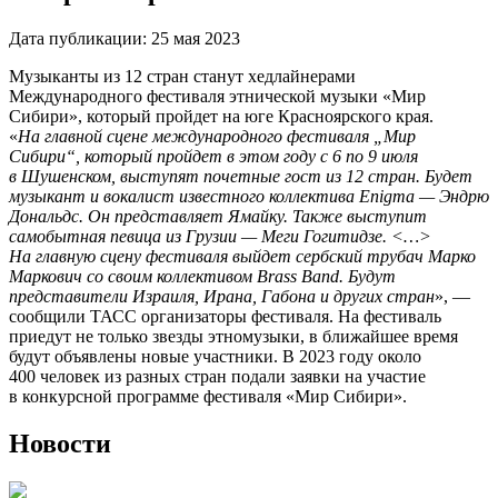
Дата публикации:
25 мая 2023
Музыканты из 12 стран станут хедлайнерами
Международного фестиваля этнической музыки «Мир
Сибири», который пройдет на юге Красноярского края.
«
На главной сцене международного фестиваля „Мир
Сибири“, который пройдет в этом году с 6 по 9 июля
в Шушенском, выступят почетные гост из 12 стран. Будет
музыкант и вокалист известного коллектива Enigma — Эндрю
Дональдс. Он представляет Ямайку. Также выступит
самобытная певица из Грузии — Меги Гогитидзе. <…>
На главную сцену фестиваля выйдет сербский трубач Марко
Маркович со своим коллективом Brass Band. Будут
представители Израиля, Ирана, Габона и других стран
», —
сообщили ТАСС организаторы фестиваля. На фестиваль
приедут не только звезды этномузыки, в ближайшее время
будут объявлены новые участники. В 2023 году около
400 человек из разных стран подали заявки на участие
в конкурсной программе фестиваля «Мир Сибири».
Новости