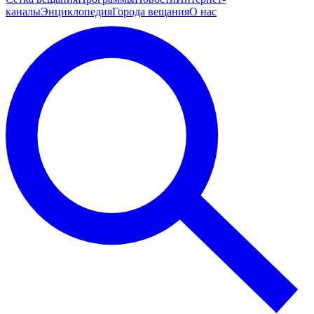
каналы
Энциклопедия
Города вещания
О нас