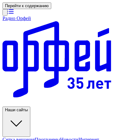
Перейти к содержанию
Радио Орфей
Наши сайты
Сетка вещания
Программы
Новости
Интернет-