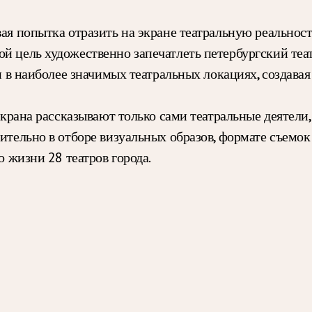
вая попытка отразить на экране театральную реальност
й цель художественно запечатлеть петербургский теа
ки в наиболее значимых театральных локациях, создавая
 экрана рассказывают только сами театральные деятел
чительно в отборе визуальных образов, формате съемок
о жизни 28 театров города.