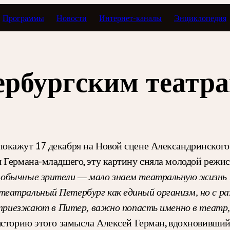
Программы
Новости
Интернет-каналы
Энциклопедия
ербургским театр
кажут 17 декабря на Новой сцене Александринского т
 Германа-младшего, эту картину сняла молодой режис
 обычные зрители — мало знаем театральную жизнь П
еатральный Петербург как единый организм, но с раз
и приезжают в Питер, важно попасть именно в театр
сторию этого замысла Алексей Герман, вдохновивший