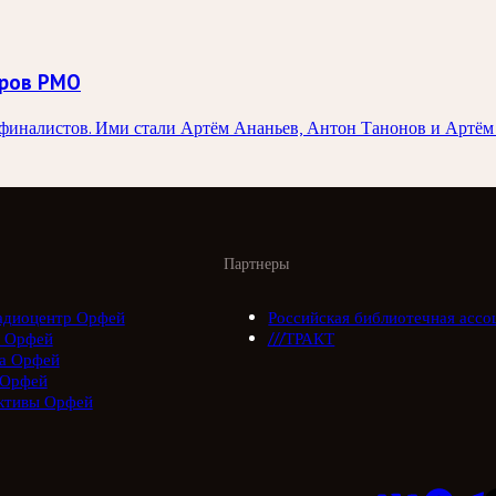
оров РМО
иналистов. Ими стали Артём Ананьев, Антон Танонов и Артём 
Партнеры
адиоцентр Орфей
Российская библиотечная ассо
 Орфей
///ТРАКТ
а Орфей
 Орфей
ктивы Орфей