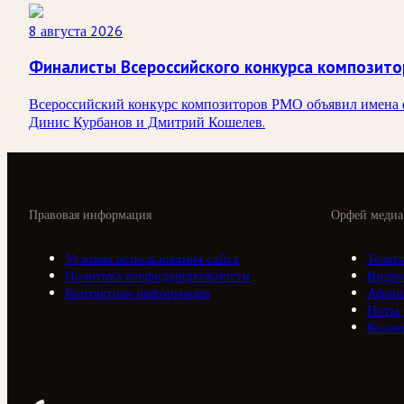
8 августа 2026
Финалисты Всероссийского конкурса композит
Всероссийский конкурс композиторов РМО объявил имена ф
Динис Курбанов и Дмитрий Кошелев.
Правовая информация
Орфей медиа
Условия использования сайта
Телер
Политика конфиденциальности
Видео
Контактная информация
Афиш
Ноты
Колле