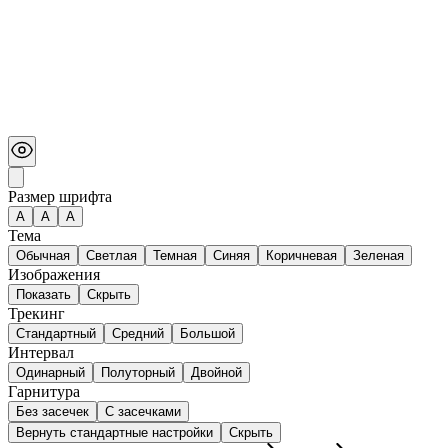
Размер шрифта
А
A
A
Тема
Обычная
Светлая
Темная
Синяя
Коричневая
Зеленая
Изображения
Показать
Скрыть
Трекинг
Стандартный
Средний
Большой
Интервал
Одинарный
Полуторный
Двойной
Гарнитура
Без засечек
С засечками
Вернуть стандартные настройки
Скрыть