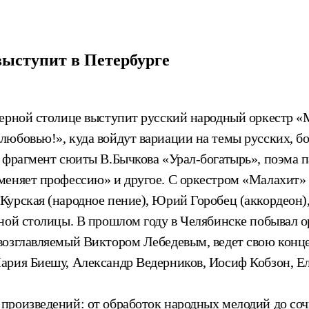
выступит в Петербурге
верной столице выступит русский народный оркестр 
юбовью!», куда войдут вариации на темы русских, бол
, фрагмент сюиты В.Бычкова «Урал-богатырь», поэма 
меняет профессию» и другое. С оркестром «Малахит» 
урская (народное пение), Юрий Горобец (аккордеон),
рной столицы. В прошлом году в Челябинске побывал 
озглавляемый Виктором Лебедевым, ведет свою концер
ария Биешу, Александр Ведерников, Иосиф Кобзон, Ел
произведений: от обработок народных мелодий до со