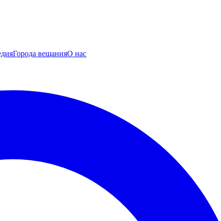
едия
Города вещания
О нас