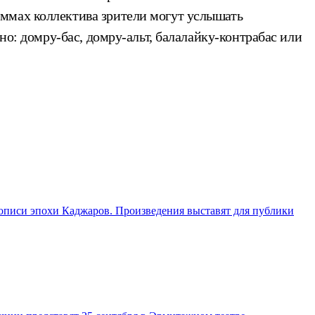
аммах коллектива зрители могут услышать
но: домру-бас, домру-альт, балалайку-контрабас или
описи эпохи Каджаров. Произведения выставят для публики