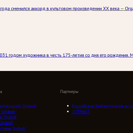
5 года сменился аккорд в культовом произведении XX века — Or
031 годом художника в честь 175-летия со дня его рождения. 
а
Партнеры
адиоцентр Орфей
Российская библиотечная ассо
о Орфей
///ТРАКТ
а Орфей
 Орфей
ктивы Орфей