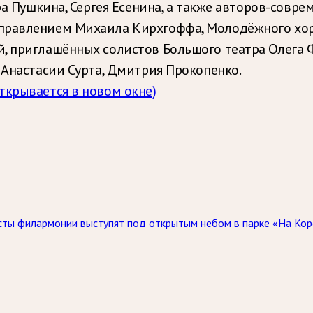
ра Пушкина, Сергея Есенина, а также авторов-совре
управлением Михаила Кирхгоффа, Молодёжного хор
, приглашённых солистов Большого театра Олега 
 Анастасии Сурта, Дмитрия Прокопенко.
открывается в новом окне)
исты филармонии выступят под открытым небом в парке «На Коро