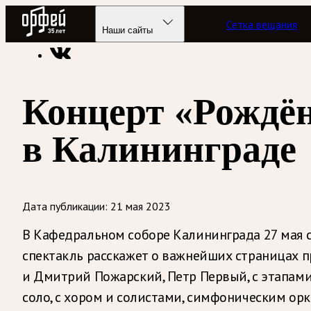
Радио Орфей
Сетка вещания
Радио классической музыки «Орфей»
Новости
Наши сайты
Концерт «Рождён
в Калининграде
Дата публикации:
21 мая 2023
В Кафедральном соборе Калининграда 27 мая с
спектакль расскажет о важнейших страницах п
и Дмитрий Пожарский, Петр Первый, с этапами 
соло, с хором и солистами, симфоническим ор