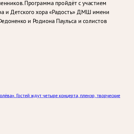
менников.
Программа пройдёт с участием
а и Детского хора «Радость» ДМШ имени
Федоненко и Родиона Паульса и солистов
лёва». Гостей ждут четыре концерта, пленэр, творческие