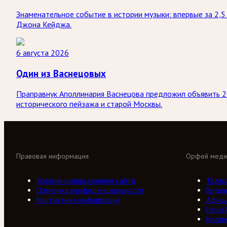
Знаменательное событие в истории музыки: впервые за 2,
Джона Кейджа.
6 августа 2026
Один из Васнецовых
Праправнук Аполлинария Васнецова предложил объявить 2
исторического пейзажа и старой Москвы.
Правовая информация
Орфей меди
Условия использования сайта
Телер
Политика конфиденциальности
Виде
Контактная информация
Афиш
Ноты
Колле