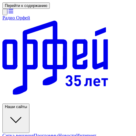
Перейти к содержанию
Радио Орфей
Наши сайты
Сетка вещания
Программы
Новости
Интернет-