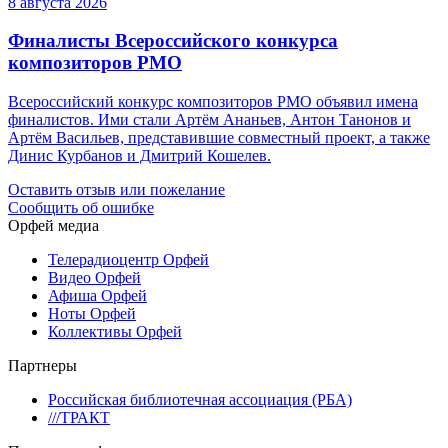
8 августа 2026
Финалисты Всероссийского конкурса
композиторов РМО
Всероссийский конкурс композиторов РМО объявил имена
финалистов. Ими стали Артём Ананьев, Антон Танонов и
Артём Васильев, представившие совместный проект, а также
Динис Курбанов и Дмитрий Кошелев.
Оставить отзыв или пожелание
Сообщить об ошибке
Орфей медиа
Телерадиоцентр Орфей
Видео Орфей
Афиша Орфей
Ноты Орфей
Коллективы Орфей
Партнеры
Российская библиотечная ассоциация (РБА)
///ТРАКТ