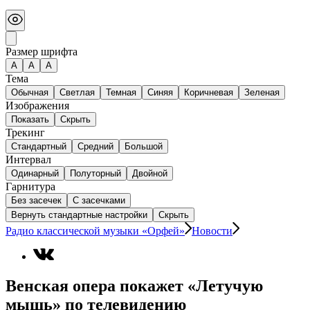
Размер шрифта
А
A
A
Тема
Обычная
Светлая
Темная
Синяя
Коричневая
Зеленая
Изображения
Показать
Скрыть
Трекинг
Стандартный
Средний
Большой
Интервал
Одинарный
Полуторный
Двойной
Гарнитура
Без засечек
С засечками
Вернуть стандартные настройки
Скрыть
Радио классической музыки «Орфей»
Новости
Венская опера покажет «Летучую
мышь» по телевидению