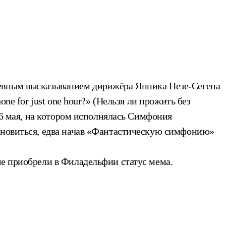
невным высказыванием дирижёра Янника Незе-Сегена
ne for just one hour?» (Нельзя ли прожить без
т 6 мая, на котором исполнялась Симфония
тановиться, едва начав «Фантастическую симфонию»
ые приобрели в Филадельфии статус мема.