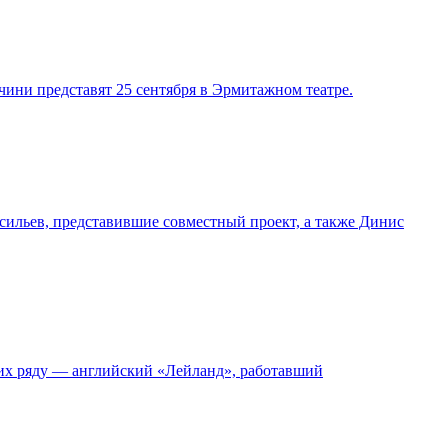
ини представят 25 сентября в Эрмитажном театре.
ильев, представившие совместный проект, а также Динис
 их ряду — английский «Лейланд», работавший