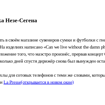
а Незе-Сегена
ь в своём магазине сувениров сумки и футболки с г
а изделиях написано «Can we live without the damn pho
зложение того, что маэстро произнёс, прервав концер
есколько дней спустя дирижёр снова был вынужден ос
хлы для сотовых телефонов с теми же словами, котор
и
La Presse
(открывается в новом окне)