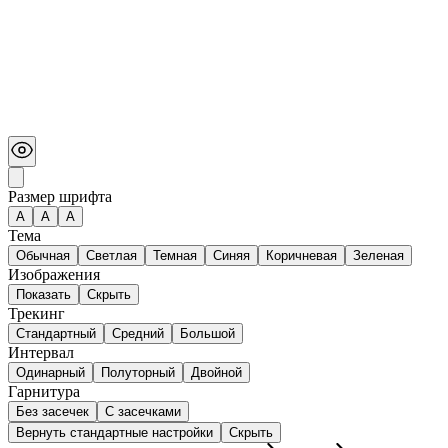
Размер шрифта
А
A
A
Тема
Обычная
Светлая
Темная
Синяя
Коричневая
Зеленая
Изображения
Показать
Скрыть
Трекинг
Стандартный
Средний
Большой
Интервал
Одинарный
Полуторный
Двойной
Гарнитура
Без засечек
С засечками
Вернуть стандартные настройки
Скрыть