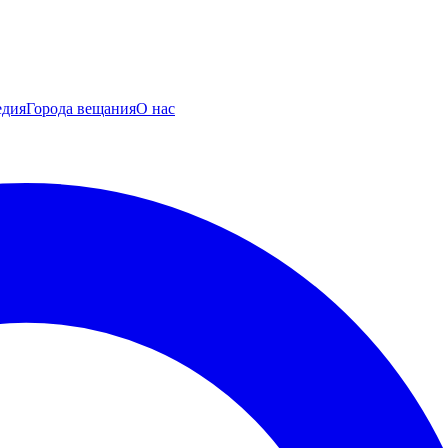
едия
Города вещания
О нас