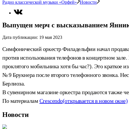
Радио классической музыки «Орфей»
Новости
Выпущен мерч с высказыванием Янник
Дата публикации:
19 мая 2023
Симфонический оркестр Филадельфии начал продават
против использования телефонов в концертном зале. Н
проклятого мобильника хотя бы час?). Это краткое и
№ 9 Брукнера после второго телефонного звонка. Н
Берлиоза.
В сувенирном магазине оркестра продаются также че
По материалам
Сrescendo
(открывается в новом окне)
Новости