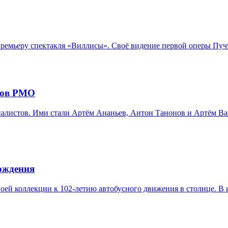
емьеру спектакля «Виллисы». Своё видение первой оперы Пучч
ров РМО
листов. Ими стали Артём Ананьев, Антон Танонов и Артём Вас
рождения
оей коллекции к 102-летию автобусного движения в столице. В