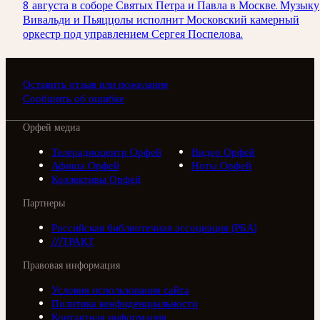
8 августа в соборе Святых Петра и Павла в Москве. Музыку
Вивальди и Пьяццолы исполнит Московский камерный
оркестр под управлением Сергея Поспелова.
Оставить отзыв или пожелание
Сообщить об ошибке
Орфей медиа
Телерадиоцентр Орфей
Видео Орфей
Афиша Орфей
Ноты Орфей
Коллективы Орфей
Партнеры
Российская библиотечная ассоциация (РБА)
///ТРАКТ
Правовая информация
Условия использования сайта
Политика конфиденциальности
Контактная информация