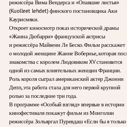
режиссёра Вима Вендерса и «Опавшие листья»
(Kuolleet lehdet) финского постановщика Аки
Каурисмяки.
Откроет киносмотр показ исторической драмы
«Жанна Дюбарри» французской актрисы
и режиссёра Майвенн Ле Беско. Фильм расскажет
о молодой женщине Жанне Вобернье, которая пос
знакомства с королем Людовиком XV становится
одной из самых влиятельных женщин Франции.
Роль короля сыграл американский актер Джонни
Депп, эта работа стала для него первой крупной
ролью за последние три года.
В программе «Особый взгляд» впервые в истории
кинофестиваля покажут фильм из Монголии
режиссёра Золъяргал Пуревдаш «Если бы я только