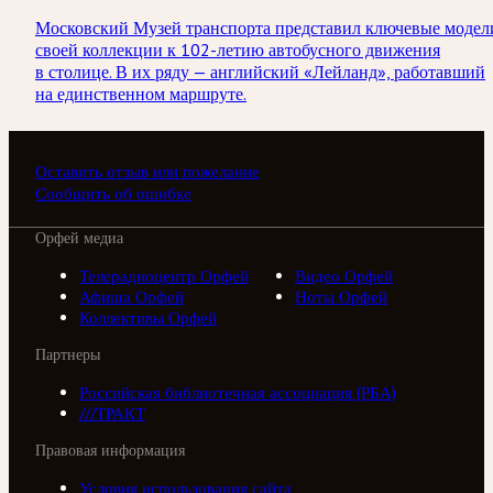
Московский Музей транспорта представил ключевые модел
своей коллекции к 102-летию автобусного движения
в столице. В их ряду — английский «Лейланд», работавший
на единственном маршруте.
Оставить отзыв или пожелание
Сообщить об ошибке
Орфей медиа
Телерадиоцентр Орфей
Видео Орфей
Афиша Орфей
Ноты Орфей
Коллективы Орфей
Партнеры
Российская библиотечная ассоциация (РБА)
///ТРАКТ
Правовая информация
Условия использования сайта