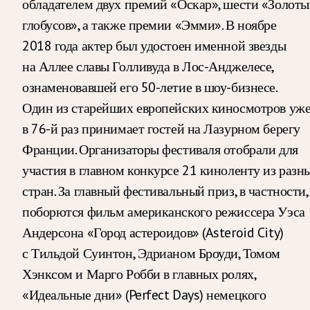
обладателем двух премий «Оскар», шести «Золоты
глобусов», а также премии «Эмми». В ноябре
2018 года актер был удостоен именной звезды
на Аллее славы Голливуда в Лос-Анджелесе,
ознаменовавшей его 50-летие в шоу-бизнесе.
Один из старейших европейских киносмотров уж
в 76-й раз принимает гостей на Лазурном берегу
Франции. Организаторы фестиваля отобрали для
участия в главном конкурсе 21 киноленту из разн
стран. За главный фестивальный приз, в частности,
поборются фильм американского режиссера Уэса
Андерсона «Город астероидов» (Asteroid City)
с Тильдой Суинтон, Эдрианом Броуди, Томом
Хэнксом и Марго Робби в главных ролях,
«Идеальные дни» (Perfect Days) немецкого