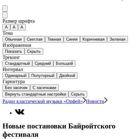
Размер шрифта
А
A
A
Тема
Обычная
Светлая
Темная
Синяя
Коричневая
Зеленая
Изображения
Показать
Скрыть
Трекинг
Стандартный
Средний
Большой
Интервал
Одинарный
Полуторный
Двойной
Гарнитура
Без засечек
С засечками
Вернуть стандартные настройки
Скрыть
Радио классической музыки «Орфей»
Новости
Новые постановки Байройтского
фестиваля