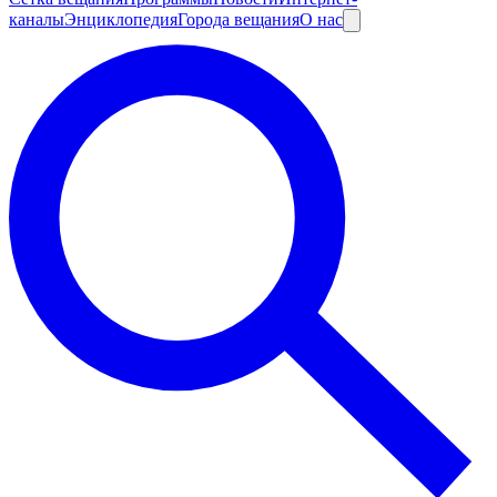
каналы
Энциклопедия
Города вещания
О нас