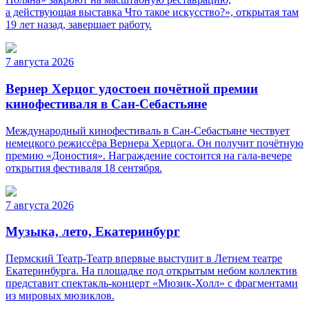
а действующая выставка Что такое искусство?», открытая там
19 лет назад, завершает работу.
7 августа 2026
Вернер Херцог удостоен почётной премии
кинофестиваля в Сан-Себастьяне
Международный кинофестиваль в Сан-Себастьяне чествует
немецкого режиссёра Вернера Херцога. Он получит почётную
премию «Доностия». Награждение состоится на гала-вечере
открытия фестиваля 18 сентября.
7 августа 2026
Музыка, лето, Екатеринбург
Пермский Театр-Театр впервые выступит в Летнем театре
Екатеринбурга. На площадке под открытым небом коллектив
представит спектакль-концерт «Мюзик-Холл» с фрагментами
из мировых мюзиклов.