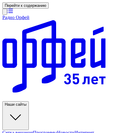
Перейти к содержанию
Радио Орфей
Наши сайты
Сетка вещания
Программы
Новости
Интернет-