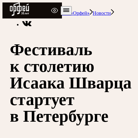
Радио Орфей
Радио классической музыки «Орфей»
Новости
Фестиваль
к столетию
Исаака Шварца
стартует
в Петербурге