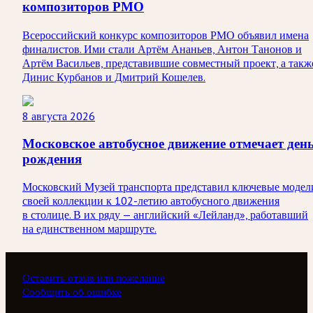
композиторов РМО
Всероссийский конкурс композиторов РМО объявил имена
финалистов. Ими стали Артём Ананьев, Антон Танонов и
Артём Васильев, представившие совместный проект, а такж
Динис Курбанов и Дмитрий Кошелев.
8 августа 2026
Московское автобусное движение отмечает ден
рождения
Московский Музей транспорта представил ключевые модел
своей коллекции к 102-летию автобусного движения
в столице. В их ряду — английский «Лейланд», работавший
на единственном маршруте.
Оставить отзыв или пожелание
Сообщить об ошибке