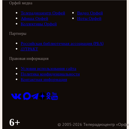
Орфей медиа
Телерадиоцентр Орфей
Видео Орфей
Афиша Орфей
Ноты Орфей
Коллективы Орфей
Партнеры
Российская библиотечная ассоциация (РБА)
///ТРАКТ
Правовая информация
Условия использования сайта
Политика конфиденциальности
Контактная информация
6+
©
2005
-
2026
Телерадиоцентр «Орф