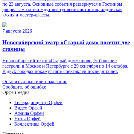
по 23 августа. Основные события развернутся в Гостином
дворе. Там гостей ждут выступления артистов, индийская
кухня и мастер-классы.
7 августа 2026
Новосибирский театр «Старый дом» посетит две
столицы
Новосибирский театр «Старый дом» проведёт большие
гастроли в Москве и Петербурге с 29 сентября по 14 октября.
В двух городах покажут пять спектаклей последних лет.
Оставить отзыв или пожелание
Сообщить об ошибке
Орфей медиа
Телерадиоцентр Орфей
Видео Орфей
Афиша Орфей
Ноты Орфей
Коллективы Орфей