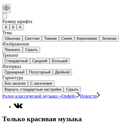
Размер шрифта
А
A
A
Тема
Обычная
Светлая
Темная
Синяя
Коричневая
Зеленая
Изображения
Показать
Скрыть
Трекинг
Стандартный
Средний
Большой
Интервал
Одинарный
Полуторный
Двойной
Гарнитура
Без засечек
С засечками
Вернуть стандартные настройки
Скрыть
Радио классической музыки «Орфей»
Новости
Только красивая музыка