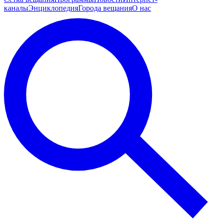
каналы
Энциклопедия
Города вещания
О нас