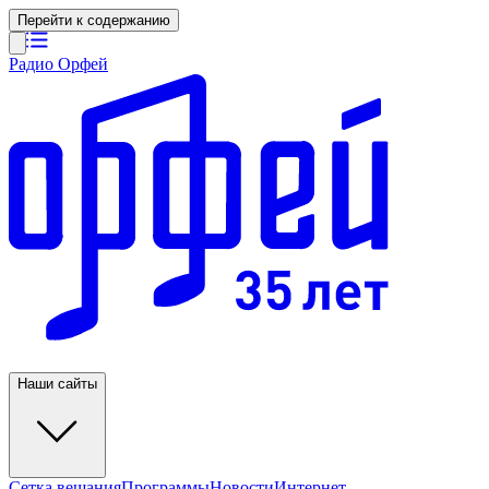
Перейти к содержанию
Радио Орфей
Наши сайты
Сетка вещания
Программы
Новости
Интернет-