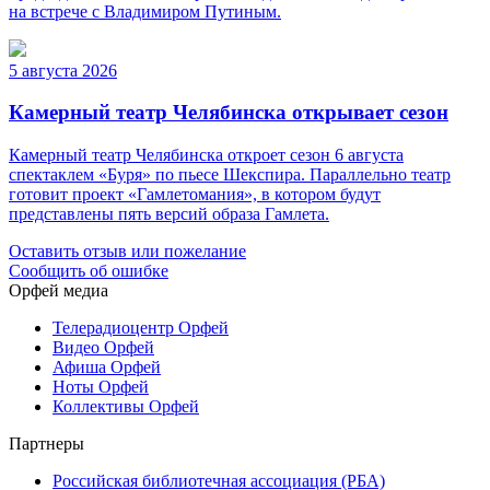
на встрече с Владимиром Путиным.
5 августа 2026
Камерный театр Челябинска открывает сезон
Камерный театр Челябинска откроет сезон 6 августа
спектаклем «Буря» по пьесе Шекспира. Параллельно театр
готовит проект «Гамлетомания», в котором будут
представлены пять версий образа Гамлета.
Оставить отзыв или пожелание
Сообщить об ошибке
Орфей медиа
Телерадиоцентр Орфей
Видео Орфей
Афиша Орфей
Ноты Орфей
Коллективы Орфей
Партнеры
Российская библиотечная ассоциация (РБА)