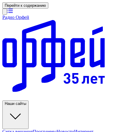
Перейти к содержанию
Радио Орфей
Наши сайты
Сетка вещания
Программы
Новости
Интернет-