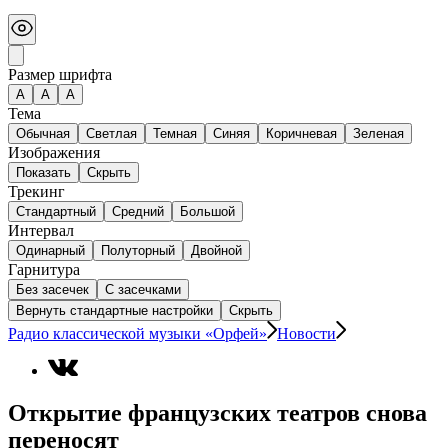
Размер шрифта
А
A
A
Тема
Обычная
Светлая
Темная
Синяя
Коричневая
Зеленая
Изображения
Показать
Скрыть
Трекинг
Стандартный
Средний
Большой
Интервал
Одинарный
Полуторный
Двойной
Гарнитура
Без засечек
С засечками
Вернуть стандартные настройки
Скрыть
Радио классической музыки «Орфей»
Новости
Открытие французских театров снова
переносят