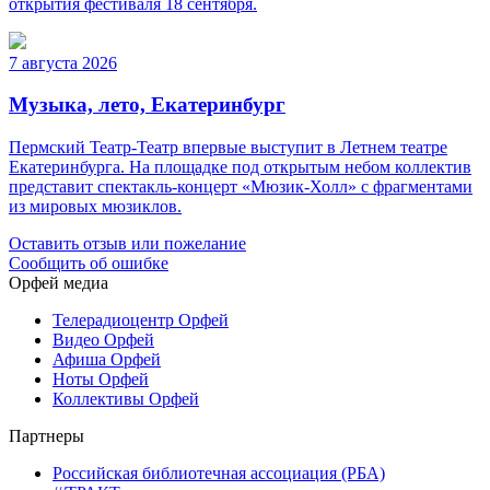
открытия фестиваля 18 сентября.
7 августа 2026
Музыка, лето, Екатеринбург
Пермский Театр-Театр впервые выступит в Летнем театре
Екатеринбурга. На площадке под открытым небом коллектив
представит спектакль-концерт «Мюзик-Холл» с фрагментами
из мировых мюзиклов.
Оставить отзыв или пожелание
Сообщить об ошибке
Орфей медиа
Телерадиоцентр Орфей
Видео Орфей
Афиша Орфей
Ноты Орфей
Коллективы Орфей
Партнеры
Российская библиотечная ассоциация (РБА)