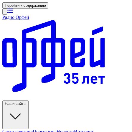
Перейти к содержанию
Радио Орфей
Наши сайты
Сетка вещания
Программы
Новости
Интернет-