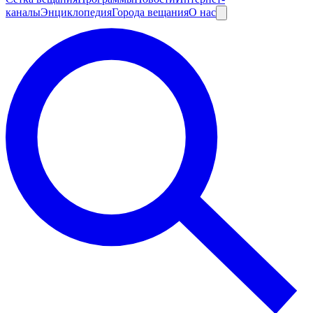
каналы
Энциклопедия
Города вещания
О нас