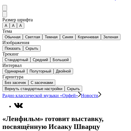
Размер шрифта
А
A
A
Тема
Обычная
Светлая
Темная
Синяя
Коричневая
Зеленая
Изображения
Показать
Скрыть
Трекинг
Стандартный
Средний
Большой
Интервал
Одинарный
Полуторный
Двойной
Гарнитура
Без засечек
С засечками
Вернуть стандартные настройки
Скрыть
Радио классической музыки «Орфей»
Новости
«Ленфильм» готовит выставку,
посвящённую Исааку Шварцу