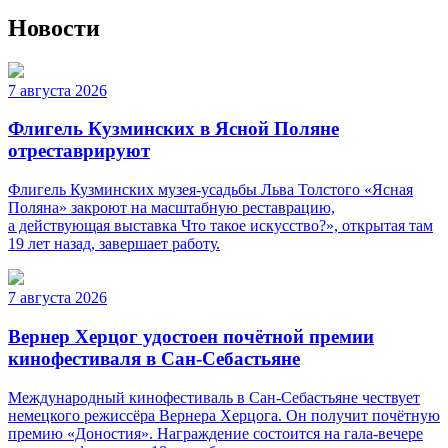
Новости
7 августа 2026
Флигель Кузминских в Ясной Поляне
отреставрируют
Флигель Кузминских музея-усадьбы Льва Толстого «Ясная
Поляна» закроют на масштабную реставрацию,
а действующая выставка Что такое искусство?», открытая там
19 лет назад, завершает работу.
7 августа 2026
Вернер Херцог удостоен почётной премии
кинофестиваля в Сан-Себастьяне
Международный кинофестиваль в Сан-Себастьяне чествует
немецкого режиссёра Вернера Херцога. Он получит почётную
премию «Доностия». Награждение состоится на гала-вечере