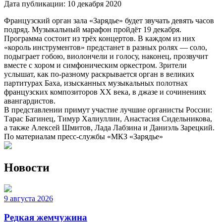
Дата публикации:
10 декабря 2020
Французский орган зала «Зарядье» будет звучать девять часов
подряд. Музыкальный марафон пройдёт 19 декабря.
Программа состоит из трёх концертов. В каждом из них
«король инструментов» предстанет в разных ролях — соло,
подыграет гобою, виолончели и голосу, наконец, прозвучит
вместе с хором и симфоническим оркестром. Зрители
услышат, как по-разному раскрывается орган в великих
партитурах Баха, изысканных музыкальных полотнах
французских композиторов XX века, в джазе и сочинениях
авангардистов.
В представлении примут участие лучшие органисты России:
Тарас Багинец, Тимур Халиуллин, Анастасия Сидельникова,
а также Алексей Шмитов, Лада Лабзина и Даниэль Зарецкий.
По материалам пресс-службы «МКЗ «Зарядье»
Новости
9 августа 2026
Редкая жемчужина