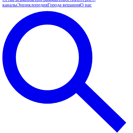
каналы
Энциклопедия
Города вещания
О нас