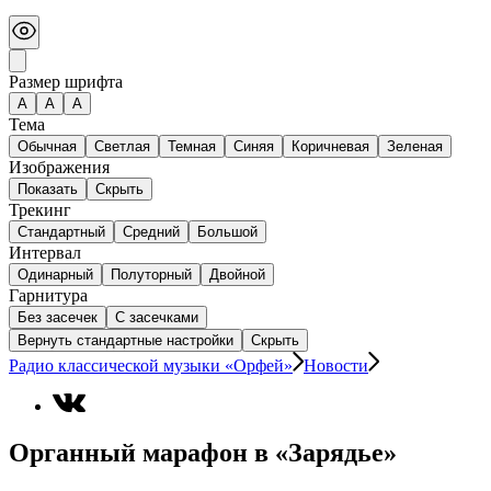
Размер шрифта
А
A
A
Тема
Обычная
Светлая
Темная
Синяя
Коричневая
Зеленая
Изображения
Показать
Скрыть
Трекинг
Стандартный
Средний
Большой
Интервал
Одинарный
Полуторный
Двойной
Гарнитура
Без засечек
С засечками
Вернуть стандартные настройки
Скрыть
Радио классической музыки «Орфей»
Новости
Органный марафон в «Зарядье»