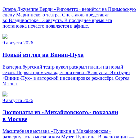
Опера Джузеппе Верди «Риголетто» вернётся на Приморскую
сцену Мариинского театра. Спектакль представят
во Владивостоке 13 августа. В последнее время эта
постановка нечасто появляется в афише.
9 августа 2026
Новый взгляд на Винни-Пуха
Екатеринбургский театр кукол раскрыл планы на новый
сезон. Первая премьера ждёт зрителей 28 августа. Это будет
«Винни-Пух» в авторской инсценировке режиссёра Сергея
Ускова.
9 августа 2026
Экспонаты из «Михайловского» показали
в Москве
Масштабная выставка «Пушкин в Михайловском»
развернулась в московском Музее Пушкина. В экспозиции —