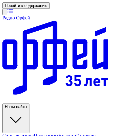
Перейти к содержанию
Радио Орфей
Наши сайты
Сетка вещания
Программы
Новости
Интернет-