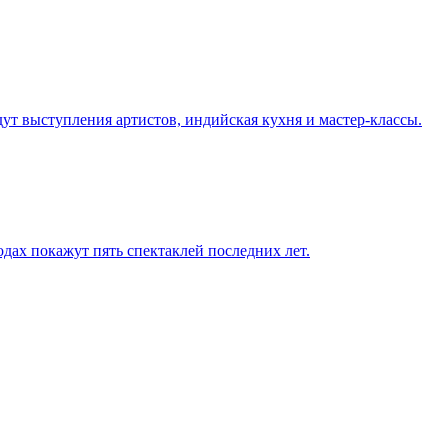
дут выступления артистов, индийская кухня и мастер-классы.
одах покажут пять спектаклей последних лет.