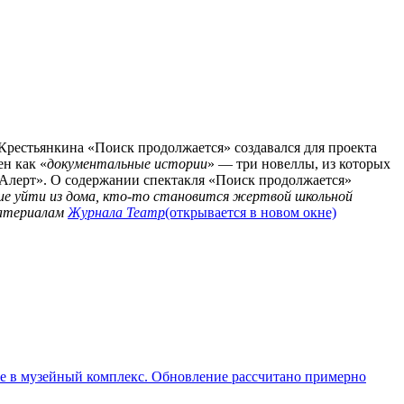
Крестьянкина «Поиск продолжается» создавался для проекта
н как «
документальные истории
» — три новеллы, из которых
Алерт».
О содержании спектакля «Поиск продолжается»
е уйти из дома, кто-то становится жертвой школьной
атериалам
Журнала Театр
(открывается в новом окне)
ие в музейный комплекс. Обновление рассчитано примерно