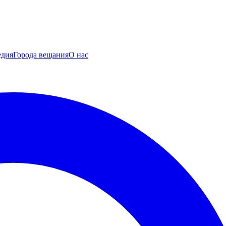
едия
Города вещания
О нас