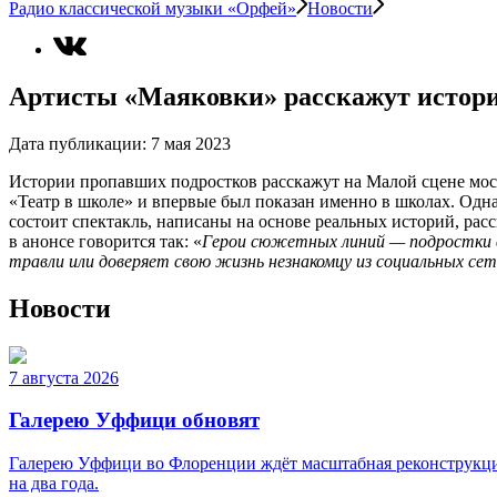
Радио классической музыки «Орфей»
Новости
Артисты «Маяковки» расскажут истор
Дата публикации:
7 мая 2023
Истории пропавших подростков расскажут на Малой сцене моск
«Театр в школе» и впервые был показан именно в школах. Одна
состоит спектакль, написаны на основе реальных историй, ра
в анонсе говорится так: «
Герои сюжетных линий — подростки 
травли или доверяет свою жизнь незнакомцу из социальных сете
Новости
7 августа 2026
Галерею Уффици обновят
Галерею Уффици во Флоренции ждёт масштабная реконструкция
на два года.