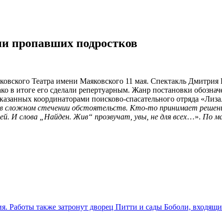
ии пропавших подростков
овского Театра имени Маяковского 11 мая. Спектакль Дмитрия 
ко в итоге его сделали репертуарным.
Жанр постановки обозначе
ссказанных координаторами поисково-спасательного отряда «Лиза
в сложном стечении обстоятельств. Кто-то принимает решени
й. И слова „Найден. Жив“ прозвучат, увы, не для всех
…».
По м
. Работы также затронут дворец Питти и сады Боболи, входящ