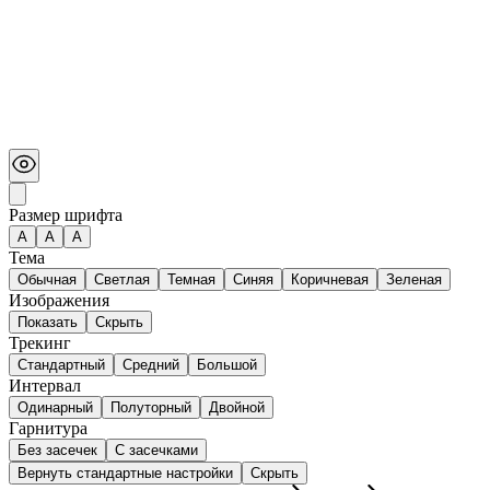
Размер шрифта
А
A
A
Тема
Обычная
Светлая
Темная
Синяя
Коричневая
Зеленая
Изображения
Показать
Скрыть
Трекинг
Стандартный
Средний
Большой
Интервал
Одинарный
Полуторный
Двойной
Гарнитура
Без засечек
С засечками
Вернуть стандартные настройки
Скрыть