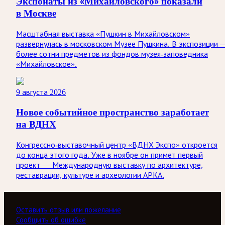
Экспонаты из «Михайловского» показали
в Москве
Масштабная выставка «Пушкин в Михайловском»
развернулась в московском Музее Пушкина. В экспозиции 
более сотни предметов из фондов музея-заповедника
«Михайловское».
9 августа 2026
Новое событийное пространство заработает
на ВДНХ
Конгрессно-выставочный центр «ВДНХ Экспо» откроется
до конца этого года. Уже в ноябре он примет первый
проект — Международную выставку по архитектуре,
реставрации, культуре и археологии АРКА.
Оставить отзыв или пожелание
Сообщить об ошибке