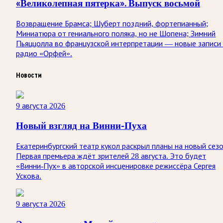
«Великолепная пятерка». Выпуск восьмой
Возвращение Брамса; Шуберт поздний, фортепианный;
Миниатюра от гениального поляка, но не Шопена; Зимний
Пьяццолла во французской интерпретации — новые записи
радио «Орфей».
Новости
9 августа 2026
Новый взгляд на Винни-Пуха
Екатеринбургский театр кукол раскрыл планы на новый сезо
Первая премьера ждёт зрителей 28 августа. Это будет
«Винни-Пух» в авторской инсценировке режиссёра Сергея
Ускова.
9 августа 2026