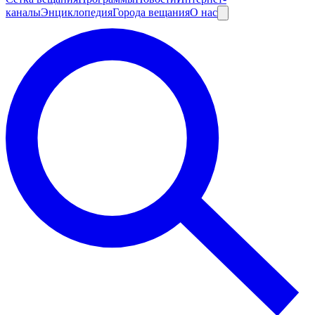
каналы
Энциклопедия
Города вещания
О нас