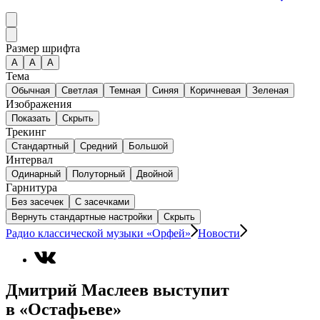
Размер шрифта
А
A
A
Тема
Обычная
Светлая
Темная
Синяя
Коричневая
Зеленая
Изображения
Показать
Скрыть
Трекинг
Стандартный
Средний
Большой
Интервал
Одинарный
Полуторный
Двойной
Гарнитура
Без засечек
С засечками
Вернуть стандартные настройки
Скрыть
Радио классической музыки «Орфей»
Новости
Дмитрий Маслеев выступит
в «Остафьеве»