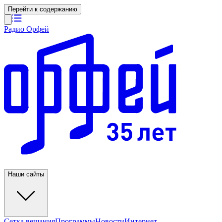
Перейти к содержанию
Радио Орфей
Наши сайты
Сетка вещания
Программы
Новости
Интернет-