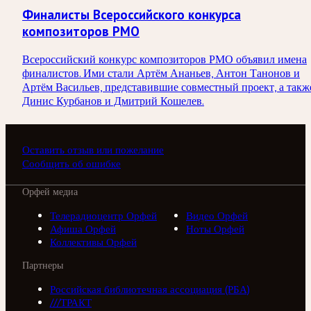
Финалисты Всероссийского конкурса
композиторов РМО
Всероссийский конкурс композиторов РМО объявил имена
финалистов. Ими стали Артём Ананьев, Антон Танонов и
Артём Васильев, представившие совместный проект, а такж
Динис Курбанов и Дмитрий Кошелев.
Оставить отзыв или пожелание
Сообщить об ошибке
Орфей медиа
Телерадиоцентр Орфей
Видео Орфей
Афиша Орфей
Ноты Орфей
Коллективы Орфей
Партнеры
Российская библиотечная ассоциация (РБА)
///ТРАКТ