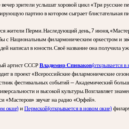
же вечер зрители услышат хоровой цикл «Три русские 
олирующую партию в котором сыграет блистательная п
я жители Перми. Наследующий день, 7 июня, «Мастер
обы с Национальным филармоническим оркестром и зв
й написал в юности. Своё название она получила уже 
ный артист СССР
(открывается в 
Владимир Спиваков
дит в проект «Всероссийские филармонические сезо
стник фестивальных событий — Академический большо
ниверсальности и высокой культуры. Возглавляет знам
иси «Мастеров» звучат на радио «Орфей».
ом окне)
и
Пермской
(открывается в новом окне)
филар