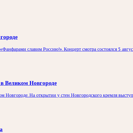
городе
«Фанфарами славим Россию!». Концерт смотра состоялся 5 авгу
 в Великом Новгороде
ком Новгороде. На открытии у стен Новгородского кремля выст
а