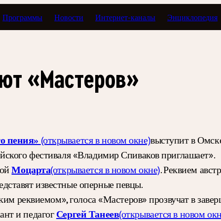
Программы
Новости
Интернет-каналы
Энциклопедия
ают «Мастеров»
(открывается в новом окне)
выступит в Омск
го пения»
йского фестиваля «Владимир Спиваков приглашает».
кой
(открывается в новом окне)
. Реквием авст
Моцарта
дставят известные оперные певцы.
ким реквиемом», голоса «Мастеров» прозвучат в заве
ант и педагог
(открывается в новом окн
Сергей Танеев