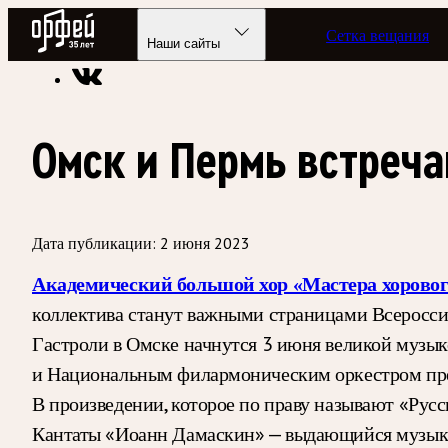
Радио Орфей
Сетка вещания
Радио классической музыки «Орфей»
Новости
Наши сайты
Омск и Пермь встреч
Дата публикации:
2 июня 2023
Академический большой хор «Мастера хорово
коллектива станут важными страницами Всеросси
Гастроли в Омске начнутся 3 июня великой музы
и Национальным филармоническим оркестром пре
В произведении, которое по праву называют «Русс
Кантаты «Иоанн Дамаскин» — выдающийся музык