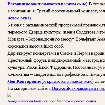
(открывается в новом окне)
. В тот 
Рахманинова
в эмиграции, и Третий фортепианный концерт, с
новом окне)
.
6 июня с рахманиновской программой познакомятс
пермского Дворца культуры имени Солдатова, чт
Моцарта. «Коронационную мессу» Вольфганг Амаде
коронации высочайших особ.
Дирижирует концертами в Омске и Перми народ
Престижный форум, инициированный маэстро, вхо
культуры Российской Федерации. Постоянный уча
коллектива — свидетельство профессионализма, у
(открывается в новом окне)
. Зап
Лев Конторович
По материалам сайтов
(открывается в нов
Омской
Академический Большой хор "Мастера хорового пения"