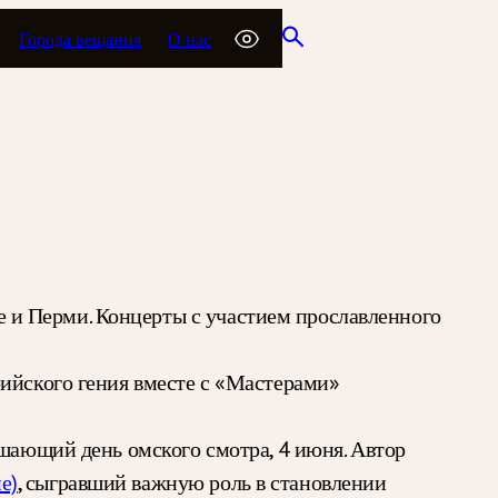
Города вещания
О нас
е и Перми. Концерты с участием прославленного
рийского гения вместе с «Мастерами»
ршающий день омского смотра, 4 июня. Автор
е)
, сыгравший важную роль в становлении