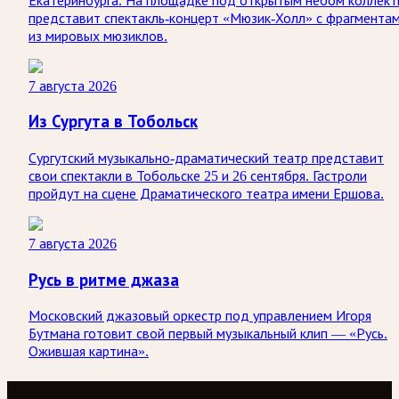
Екатеринбурга. На площадке под открытым небом коллект
представит спектакль-концерт «Мюзик-Холл» с фрагмента
из мировых мюзиклов.
7 августа 2026
Из Сургута в Тобольск
Сургутский музыкально-драматический театр представит
свои спектакли в Тобольске 25 и 26 сентября. Гастроли
пройдут на сцене Драматического театра имени Ершова.
7 августа 2026
Русь в ритме джаза
Московский джазовый оркестр под управлением Игоря
Бутмана готовит свой первый музыкальный клип — «Русь.
Ожившая картина».